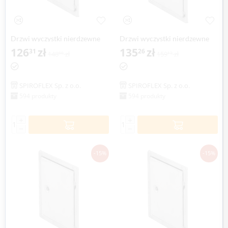
Drzwi wyczystki nierdzewne
Drzwi wyczystki nierdzewne
SPIROFLEX Ø 150mm
126
zł
SPIROFLEX Ø 160mm
135
zł
31
26
148
zł
159
zł
60
13
SPIROFLEX Sp. z o.o.
SPIROFLEX Sp. z o.o.
594 produkty
594 produkty
+
+
−
−
-15%
-15%