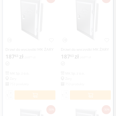
Drzwi do wyczystki MK ŻARY
Drzwi do wyczystki MK ŻARY
187
zł
187
zł
63
63
268
zł
268
zł
04
04
MK Sp. z o.o.
MK Sp. z o.o.
Żary
Żary
753 produkty
753 produkty
+
+
−
−
-30%
-30%