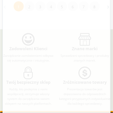
1
2
3
4
5
6
7
8
Zadowoleni Klienci
Znane marki
Zarządzanie zamówieniami odbywa
Sprawdzeni sprzedawcy i produkty
się automatycznie i intuicyjnie.
znanych marek.
Twój bezpieczny sklep
Zróżnicowane towary
Każdy, kto podejmie z nami
Prezentacja towarów jest
współpracę, otrzymuje własny
dopasowana do odpowiednich
system do zarządzania swoim
kategorii przypisanych indywidualnie
sklepem na naszych platformach.
dla każdego sprzedawcy.