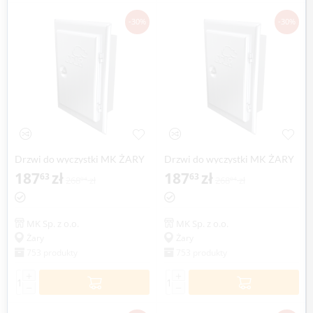
-30%
-30%
Drzwi do wyczystki MK ŻARY
Drzwi do wyczystki MK ŻARY
187
zł
187
zł
63
63
268
zł
268
zł
04
04
MK Sp. z o.o.
MK Sp. z o.o.
Żary
Żary
753 produkty
753 produkty
+
+
−
−