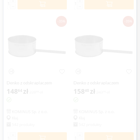
+
+
−
−
-35%
-35%
Denko z odskraplaczem
Denko z odskraplaczem
KOMINUS KZS Ø 180mm
148
zł
KOMINUS KZS Ø 200mm
158
zł
64
40
228
zł
243
zł
68
70
gr.0,8mm
gr.0,8mm
KOMINUS Sp. z o.o.
KOMINUS Sp. z o.o.
Kłaj
Kłaj
542 produkty
542 produkty
+
+