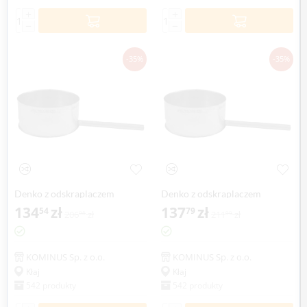
+
+
−
−
-35%
-35%
Denko z odskraplaczem
Denko z odskraplaczem
KOMINUS KZS Ø 150mm
134
zł
KOMINUS KZS Ø 160mm
137
zł
54
79
206
zł
211
zł
98
99
gr.0,8mm
gr.0,8mm
KOMINUS Sp. z o.o.
KOMINUS Sp. z o.o.
Kłaj
Kłaj
542 produkty
542 produkty