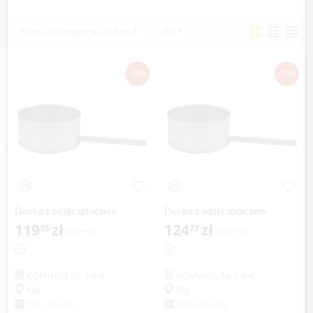
Sortuj alfabetycznie od A do Z
50
-35%
-35%
Denko z odskraplaczem
Denko z odskraplaczem
KOMINUS KZS Ø 120mm
119
zł
KOMINUS KZS Ø 130mm
124
zł
35
77
183
zł
191
zł
61
96
gr.0,8mm
gr.0,8mm
KOMINUS Sp. z o.o.
KOMINUS Sp. z o.o.
Kłaj
Kłaj
542 produkty
542 produkty