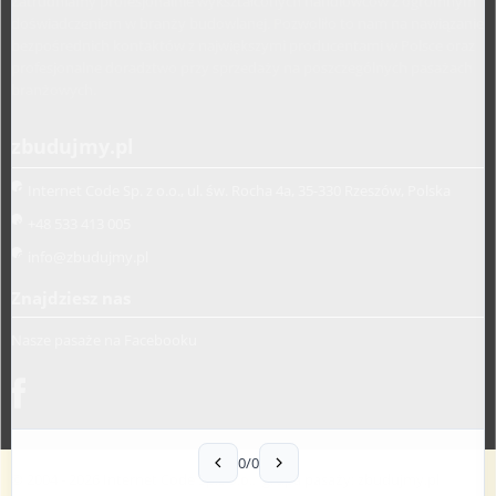
Zatrudniamy profesjonalnie wykształconych handlowców z ogromnym
doświadczeniem w branży budowlanej. Pozwoliło to nam na nawiązanie
bezpośrednich kontaktów z największymi producentami w Polsce oraz
profesjonalne doradztwo przy sprzedaży na poszczególnych pasażach
branżowych.
zbudujmy.pl
Internet Code Sp. z o.o., ul. św. Rocha 4a, 35-330 Rzeszów, Polska
+48 533 413 005
info@zbudujmy.pl
Znajdziesz nas
Nasze pasaże na Facebooku
0/0
© 2004 - 2026 Internet Code Sp.z o.o.. grupa pasaży:
zbudujmy.pl