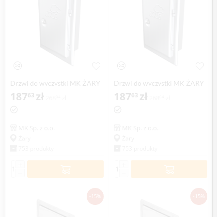
Drzwi do wyczystki MK ŻARY
Drzwi do wyczystki MK ŻARY
187
zł
187
zł
63
63
268
zł
268
zł
04
04
MK Sp. z o.o.
MK Sp. z o.o.
Żary
Żary
753 produkty
753 produkty
+
+
−
−
-15%
-15%