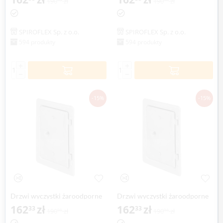
190
zł
190
zł
98
98
SPIROFLEX Sp. z o.o.
SPIROFLEX Sp. z o.o.
594 produkty
594 produkty
+
+
−
−
-15%
-15%
Drzwi wyczystki żaroodporne
Drzwi wyczystki żaroodporne
SPIROFLEX Ø 140mm
162
zł
SPIROFLEX Ø 150mm
162
zł
33
33
190
zł
190
zł
98
98