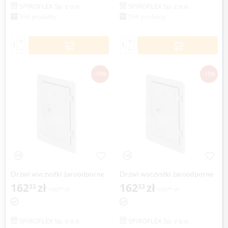
SPIROFLEX Sp. z o.o.
SPIROFLEX Sp. z o.o.
594 produkty
594 produkty
+
+
−
−
-15%
-15%
Drzwi wyczystki żaroodporne
Drzwi wyczystki żaroodporne
SPIROFLEX Ø 200mm
162
zł
SPIROFLEX Ø 250mm
162
zł
33
33
190
zł
190
zł
98
98
SPIROFLEX Sp. z o.o.
SPIROFLEX Sp. z o.o.