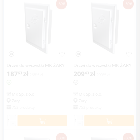
-30%
-30%
Drzwi do wyczystki MK ŻARY
Drzwi do wyczystki MK ŻARY
187
zł
209
zł
63
43
268
zł
299
zł
04
18
MK Sp. z o.o.
MK Sp. z o.o.
Żary
Żary
753 produkty
753 produkty
+
+
−
−
-30%
-30%