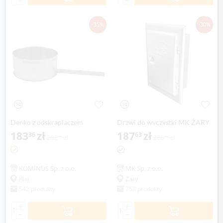
−
−
-35%
-30%
Denko z odskraplaczem
Drzwi do wyczystki MK ŻARY
KOMINUS KZS Ø 250mm
183
zł
187
zł
36
63
282
zł
268
zł
09
04
gr.0,8mm
KOMINUS Sp. z o.o.
MK Sp. z o.o.
Kłaj
Żary
542 produkty
753 produkty
+
+
−
−