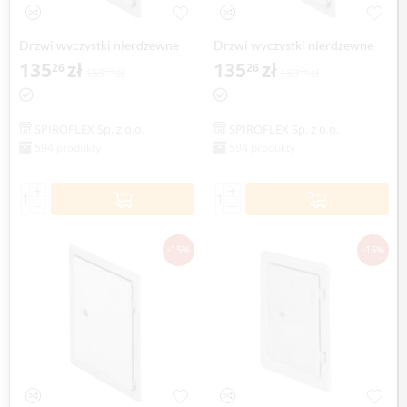
Drzwi wyczystki nierdzewne
Drzwi wyczystki nierdzewne
SPIROFLEX Ø 180mm
135
zł
SPIROFLEX Ø 200mm
135
zł
26
26
159
zł
159
zł
13
13
SPIROFLEX Sp. z o.o.
SPIROFLEX Sp. z o.o.
594 produkty
594 produkty
+
+
−
−
-15%
-15%