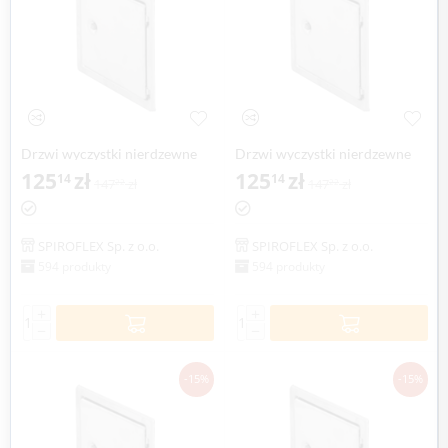
Drzwi wyczystki nierdzewne
Drzwi wyczystki nierdzewne
SPIROFLEX Ø 100mm
125
zł
SPIROFLEX Ø 110mm
125
zł
14
14
147
zł
147
zł
22
22
SPIROFLEX Sp. z o.o.
SPIROFLEX Sp. z o.o.
594 produkty
594 produkty
+
+
−
−
-15%
-15%