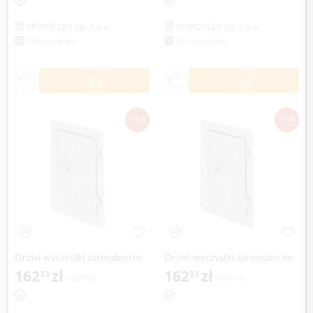
SPIROFLEX Sp. z o.o.
SPIROFLEX Sp. z o.o.
594 produkty
594 produkty
+
+
−
−
-15%
-15%
Drzwi wyczystki żaroodporne
Drzwi wyczystki żaroodporne
SPIROFLEX Ø 160mm
162
zł
SPIROFLEX Ø 180mm
162
zł
33
33
190
zł
190
zł
98
98