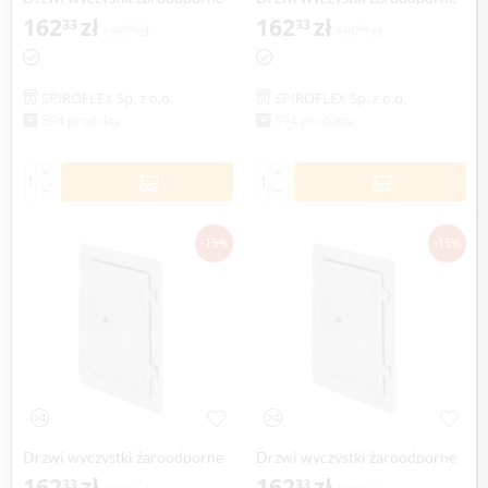
SPIROFLEX
162
zł
SPIROFLEX
162
zł
33
33
190
zł
190
zł
98
98
SPIROFLEX Sp. z o.o.
SPIROFLEX Sp. z o.o.
594 produkty
594 produkty
+
+
−
−
-15%
-15%
Drzwi wyczystki żaroodporne
Drzwi wyczystki żaroodporne
SPIROFLEX Ø 120mm
162
zł
SPIROFLEX Ø 130mm
162
zł
33
33