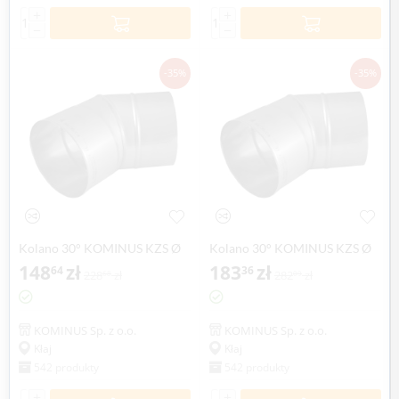
+
+
−
−
-35%
-35%
Kolano 30° KOMINUS KZS Ø
Kolano 30° KOMINUS KZS Ø
200mm gr.0,8mm
148
zł
250mm gr.0,8mm
183
zł
64
36
228
zł
282
zł
68
09
KOMINUS Sp. z o.o.
KOMINUS Sp. z o.o.
Kłaj
Kłaj
542 produkty
542 produkty
+
+