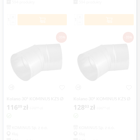
594 produkty
594 produkty
+
+
−
−
-35%
-35%
Kolano 30° KOMINUS KZS Ø
Kolano 30° KOMINUS KZS Ø
130mm gr.0,8mm
116
zł
150mm gr.0,8mm
128
zł
09
03
178
zł
196
zł
60
97
KOMINUS Sp. z o.o.
KOMINUS Sp. z o.o.
Kłaj
Kłaj