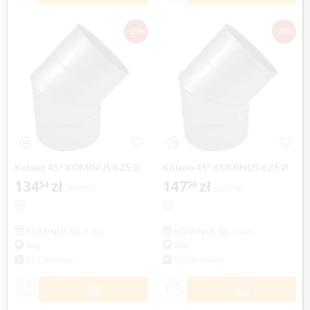
-35%
-35%
Kolano 45° KOMINUS KZS Ø
Kolano 45° KOMINUS KZS Ø
160mm gr.0,8mm
134
zł
180mm gr.0,8mm
147
zł
54
56
206
zł
227
zł
98
01
KOMINUS Sp. z o.o.
KOMINUS Sp. z o.o.
Kłaj
Kłaj
542 produkty
542 produkty
+
+
−
−