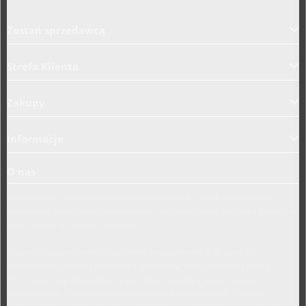
Aplikacja załadowana z zaawansowanymi funkcjami dostępności. Naciśnij A
Zostań sprzedawcą
Strefa Klienta
Zakupy
Informacje
O nas
Prowadzimy sprzedaż towarów budowlanych, takich jak systemy
kominowe, materiały dociepleniowe i ogrodzeniowe, technika grzewcza
oraz osprzęt do domu i ogrodu.
Towary te sprzedajemy w systemie bezpośrednich dostaw od
producentów i dystrybutorów. Dysponując specjalistyczną kadrą
informatyczną, stworzyliśmy oprogramowanie naszych pasaży
uruchamiając je na unikalnych adresach internetowych w Polsce.