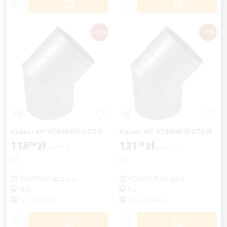
−
−
-35%
-35%
Kolano 45° KOMINUS KZS Ø
Kolano 45° KOMINUS KZS Ø
130mm gr.0,8mm
118
zł
150mm gr.0,8mm
131
zł
26
28
181
zł
201
zł
94
97
KOMINUS Sp. z o.o.
KOMINUS Sp. z o.o.
Kłaj
Kłaj
542 produkty
542 produkty
+
+
−
−