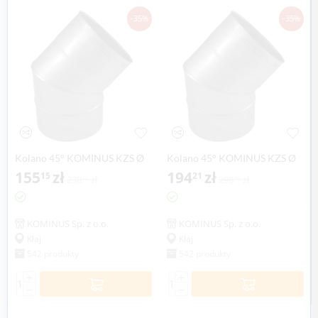
-35%
-35%
Kolano 45° KOMINUS KZS Ø
Kolano 45° KOMINUS KZS Ø
200mm gr.0,8mm
155
zł
250mm gr.0,8mm
194
zł
15
21
238
zł
298
zł
70
79
KOMINUS Sp. z o.o.
KOMINUS Sp. z o.o.
Kłaj
Kłaj
542 produkty
542 produkty
+
+
−
−