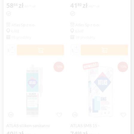
samopoziomująca masa
58
zł
samopoziomująca masa
41
zł
64
80
65
zł
46
zł
16
44
szpachlowa, 5-30 mm, 25 kg
szpachlowa, 25-60 mm, 25 kg
Atlas Sp z o.o.
Atlas Sp z o.o.
Łódź
Łódź
98 produkty
98 produkty
+
+
−
−
-10%
-10%
ATLAS silikon sanitarny
ATLAS SMS 15 -
elastyczny 280 ml
40
zł
szybkosprawny,
74
zł
31
08