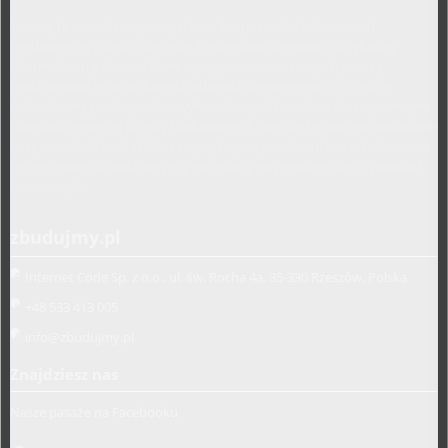
Towary te sprzedajemy w systemie bezpośrednich dostaw od
producentów i dystrybutorów. Dysponując specjalistyczną kadrą
informatyczną, stworzyliśmy oprogramowanie naszych pasaży
uruchamiając je na unikalnych adresach internetowych w Polsce.
Zatrudniamy profesjonalnie wykształconych handlowców z ogromnym
doświadczeniem w branży budowlanej. Pozwoliło to nam na nawiązanie
bezpośrednich kontaktów z największymi producentami w Polsce oraz
profesjonalne doradztwo przy sprzedaży na poszczególnych pasażach
branżowych.
zbudujmy.pl
Internet Code Sp. z o.o., ul. św. Rocha 4a, 35-330 Rzeszów, Polska
+48 533 413 005
info@zbudujmy.pl
Znajdziesz nas
Nasze pasaże na Facebooku