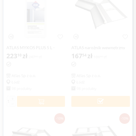
ATLAS MYKOS PLUS 5 L -
ATLAS narożnik wewnętrzny
koncentrat do zwalczania alg,
223
zł
135° system 100, balkonowo-
167
zł
10
54
247
zł
186
zł
89
16
grzybów i porostów
tarasowy (1 szt.)
Atlas Sp z o.o.
Atlas Sp z o.o.
Łódź
Łódź
98 produkty
98 produkty
+
−
-10%
-10%