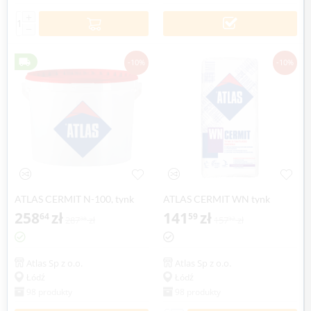
+
−
-10%
-10%
ATLAS CERMIT N-100, tynk
ATLAS CERMIT WN tynk
szablonowy akrylowy, 25 kg
258
zł
mineralny imitujący naturalną
141
zł
64
59
287
zł
157
zł
38
32
fakturę drewna, 25 kg
Atlas Sp z o.o.
Atlas Sp z o.o.
Łódź
Łódź
98 produkty
98 produkty