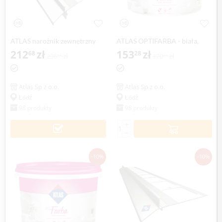
ATLAS narożnik zewnętrzny
ATLAS OPTIFARBA - biała,
90° system 150, balkonowo-
212
zł
lateksowa farba wewnętrzna -
153
zł
68
28
236
zł
170
zł
31
31
tarasowy (1 szt.)
10 litr
Atlas Sp z o.o.
Atlas Sp z o.o.
Łódź
Łódź
98 produkty
98 produkty
+
−
-10%
-10%