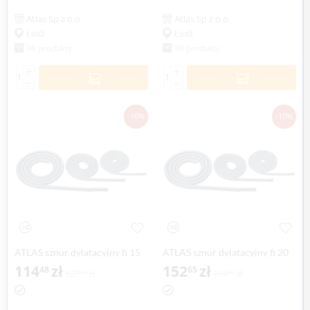
Atlas Sp z o.o.
Atlas Sp z o.o.
Łódź
Łódź
98 produkty
98 produkty
+
+
−
−
-10%
-10%
ATLAS sznur dylatacyjny fi 15
ATLAS sznur dylatacyjny fi 20
mm, 50 mb
114
zł
mm, 50 mb
152
zł
48
65
127
zł
169
zł
20
61