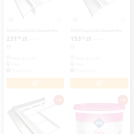
ATLAS narożnik zewnętrzny
ATLAS narożnik zewnętrzny
135° system 150, balkonowo-
231
zł
90° system 100, balkonowo-
153
zł
99
72
257
zł
170
zł
77
80
tarasowy (1 szt.)
tarasowy (1 szt.)
Atlas Sp z o.o.
Atlas Sp z o.o.
Łódź
Łódź
98 produkty
98 produkty
-10%
-10%