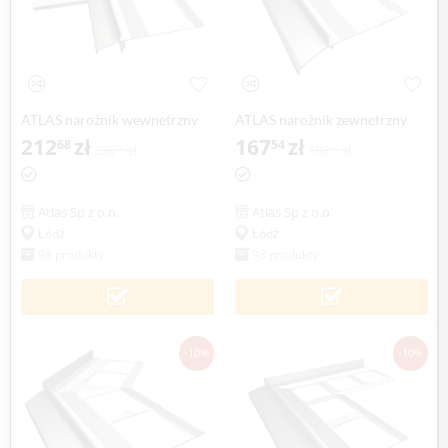
ATLAS narożnik wewnętrzny
ATLAS narożnik zewnętrzny
90° system 150, balkonowo-
212
zł
135° system 100, balkonowo-
167
zł
68
54
236
zł
186
zł
31
16
tarasowy (1 szt.)
tarasowy (1 szt.)
Atlas Sp z o.o.
Atlas Sp z o.o.
Łódź
Łódź
98 produkty
98 produkty
-10%
-10%