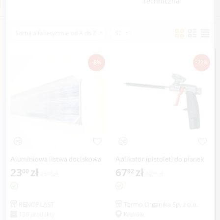
Techniczna
Sortuj alfabetycznie od A do Z
50
-8%
-22%
Aluminiowa listwa dociskowa
Aplikator (pistolet) do pianek
do papy LD37 - 37 mm
23
zł
poliuretanowych
67
zł
00
92
25
zł
87
zł
00
08
RENOPLAST
Termo Organika Sp. z o.o.
136 produkty
Kraków