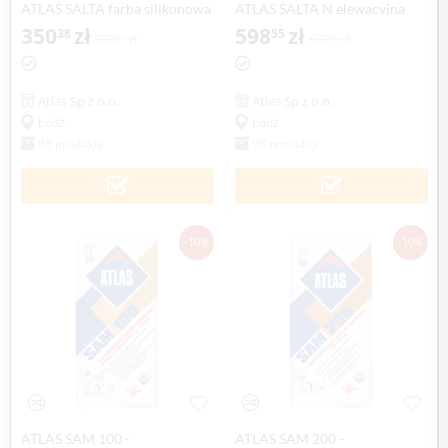
ATLAS SALTA farba silikonowa
ATLAS SALTA N elewacyjna
modyfikowana, 10 litr
350
zł
farba silikonowa, 10 litr
598
zł
38
55
389
zł
665
zł
31
06
Atlas Sp z o.o.
Atlas Sp z o.o.
Łódź
Łódź
98 produkty
98 produkty
-10%
-10%
ATLAS SAM 100 -
ATLAS SAM 200 -