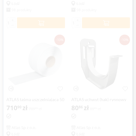
Łódź
Łódź
98 produkty
98 produkty
+
+
−
−
-10%
-10%
ATLAS taśma uszczelniająca 50
ATLAS uchwyt (hak) rynnowy
mb /szer. 12cm/
710
zł
75 mm (4 szt.), brązowy z
80
zł
90
86
789
zł
89
zł
89
85
wkrętami
Atlas Sp z o.o.
Atlas Sp z o.o.
Łódź
Łódź