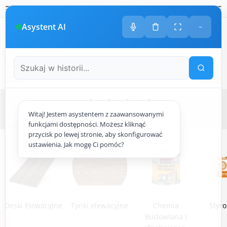
Polski
amknij
amknij menu
amknij menu
amknij menu
Menu
Otwór
Asystent AI
−
+48
533 413 005
ODDZWONIMY DO CIEBIE
Menu
ocieplenie.pl
Witaj! Jestem asystentem z zaawansowanymi
Strona główna
ocieplenie.pl
funkcjami dostępności. Możesz kliknąć
przycisk po lewej stronie, aby skonfigurować
ustawienia. Jak mogę Ci pomóc?
Deski Elewacyjne
Tynki elewacyjne
Chemia
Styro
Budowlana I