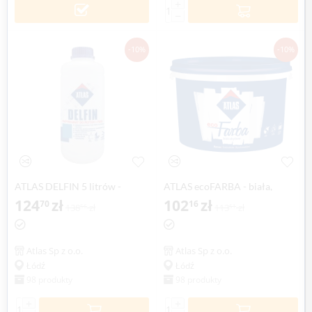
+
−
-10%
-10%
ATLAS DELFIN 5 litrów -
ATLAS ecoFARBA - biała,
impregnat do płytek i fug
124
zł
akrylowa farba wewnętrzna -
102
zł
70
16
138
zł
113
zł
56
51
10 litr
Atlas Sp z o.o.
Atlas Sp z o.o.
Łódź
Łódź
98 produkty
98 produkty
+
+