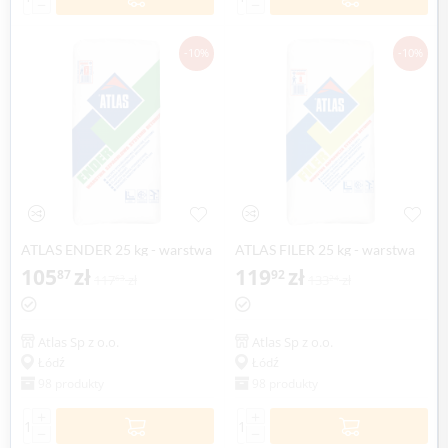
−
−
-10%
-10%
ATLAS ENDER 25 kg - warstwa
ATLAS FILER 25 kg - warstwa
szpachlowa systemu BETONER
105
zł
naprawcza systemu BETONER
119
zł
87
92
117
zł
133
zł
63
24
Atlas Sp z o.o.
Atlas Sp z o.o.
Łódź
Łódź
98 produkty
98 produkty
+
+
−
−