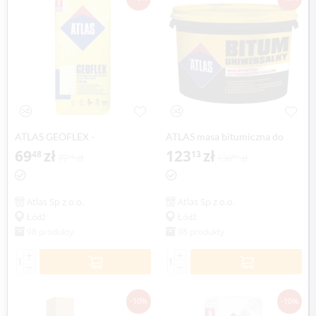
ATLAS GEOFLEX -
ATLAS masa bitumiczna do
wysokoelastyczny klej żelowy
69
zł
fundamentów i dachów, 20 kg
123
zł
48
13
77
zł
136
zł
20
81
2-15 mm
Atlas Sp z o.o.
Atlas Sp z o.o.
Łódź
Łódź
98 produkty
98 produkty
+
+
−
−
-10%
-10%