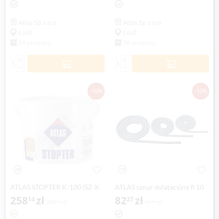
podłogowy (3-30 mm), 25 kg
Atlas Sp z o.o.
Atlas Sp z o.o.
Łódź
Łódź
98 produkty
98 produkty
+
+
−
−
-10%
-10%
ATLAS STOPTER K-100 (SZ-K
ATLAS sznur dylatacyjny fi 10
100), 25 kg
258
zł
mm, 50 mb
82
zł
14
27
286
zł
91
zł
82
41