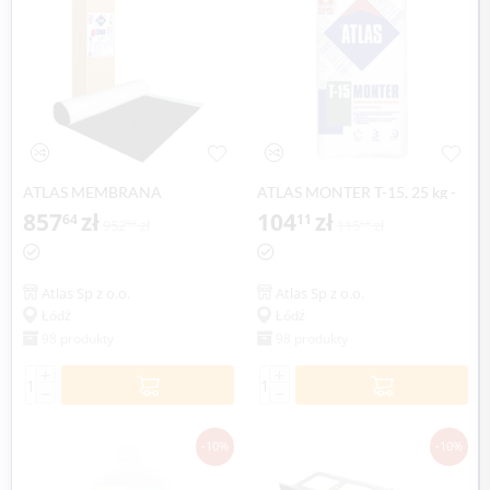
ATLAS MEMBRANA
ATLAS MONTER T-15, 25 kg -
BITUMICZNA SMB - asfaltowa
857
zł
szybkowiążąca zaprawa
104
zł
64
11
952
zł
115
zł
93
68
papa samoprzylepna, 15 mb
montażowa
Atlas Sp z o.o.
Atlas Sp z o.o.
Łódź
Łódź
98 produkty
98 produkty
+
+
−
−
-10%
-10%