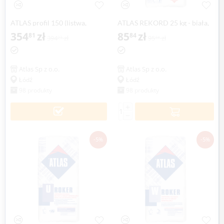
ATLAS profil 150 (listwa,
ATLAS REKORD 25 kg - biała,
okapnik) balkonowy, tarasowy
354
zł
cementowa zaprawa
85
zł
81
84
394
zł
95
zł
23
38
2 mb (1 szt.)
szpachlowa
Atlas Sp z o.o.
Atlas Sp z o.o.
Łódź
Łódź
98 produkty
98 produkty
+
−
-5%
-5%