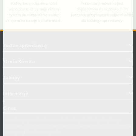
Każdy, kto podejmie z nami
Prezentacja towarów jest
współpracę, otrzymuje własny
dopasowana do odpowiednich
system do zarządzania swoim
kategorii przypisanych indywidualnie
sklepem na naszych platformach.
dla każdego sprzedawcy.
Aplikacja załadowana z zaawansowanymi funkcjami dostępności. Naciśnij A
Zostań sprzedawcą
Strefa Klienta
Zakupy
Informacje
O nas
Prowadzimy sprzedaż towarów budowlanych, takich jak systemy
kominowe, materiały dociepleniowe i ogrodzeniowe, technika grzewcza
oraz osprzęt do domu i ogrodu.