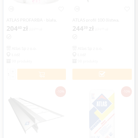
ATLAS PROFARBA - biała,
ATLAS profil 100 (listwa,
lateksowa farba wewnętrzna -
204
zł
okapnik) balkonowy, tarasowy
244
zł
40
39
227
zł
271
zł
11
55
10 litr
2 mb (1 szt.)
Atlas Sp z o.o.
Atlas Sp z o.o.
Łódź
Łódź
98 produkty
98 produkty
+
−
-10%
-10%