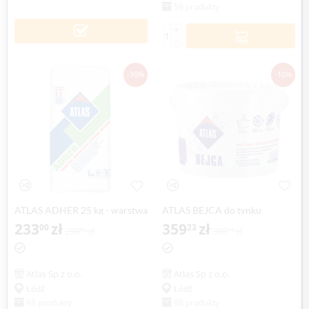
59 produkty
+
−
-10%
-10%
ATLAS ADHER 25 kg - warstwa
ATLAS BEJCA do tynku
kontaktowa systemu BETONER
233
zł
imitującego drewno, 4 litry
359
zł
00
23
258
zł
399
zł
89
14
Atlas Sp z o.o.
Atlas Sp z o.o.
Łódź
Łódź
98 produkty
98 produkty