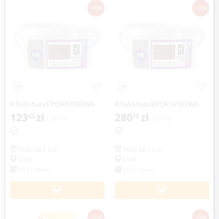
-10%
-10%
ATLAS fuga EPOKSYDOWA
ATLAS fuga EPOKSYDOWA
2kg, 1-10 mm -
123
zł
5kg, 1-10 mm -
280
zł
43
75
137
zł
311
zł
15
94
dwuskładnikowa
dwuskładnikowa
Atlas Sp z o.o.
Atlas Sp z o.o.
Łódź
Łódź
98 produkty
98 produkty
-10%
-10%