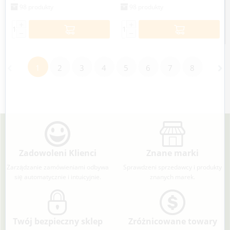
98 produkty
98 produkty
+
+
−
−
1
2
3
4
5
6
7
8
Zadowoleni Klienci
Znane marki
Zarządzanie zamówieniami odbywa
Sprawdzeni sprzedawcy i produkty
się automatycznie i intuicyjnie.
znanych marek.
Twój bezpieczny sklep
Zróżnicowane towary