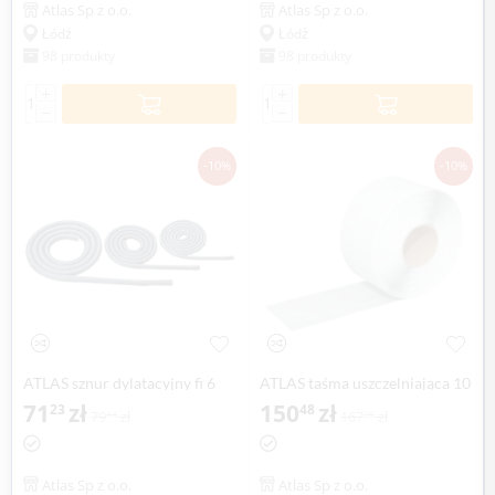
Atlas Sp z o.o.
Atlas Sp z o.o.
Łódź
Łódź
98 produkty
98 produkty
+
+
−
−
-10%
-10%
ATLAS sznur dylatacyjny fi 6
ATLAS taśma uszczelniająca 10
mm, 50 mb
71
zł
mb /szer. 12cm/
150
zł
23
48
79
zł
167
zł
14
20
Atlas Sp z o.o.
Atlas Sp z o.o.