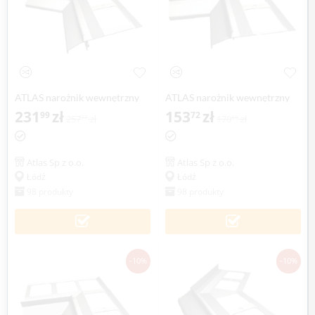
ATLAS narożnik wewnętrzny
ATLAS narożnik wewnętrzny
135° system 150, balkonowo-
231
zł
90° system 100, balkonowo-
153
zł
99
72
257
zł
170
zł
77
80
tarasowy (1 szt.)
tarasowy (1 szt.)
Atlas Sp z o.o.
Atlas Sp z o.o.
Łódź
Łódź
98 produkty
98 produkty
-10%
-10%