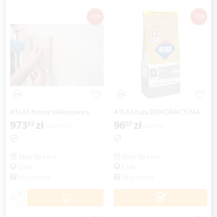
-10%
-10%
ATLAS forma silikonowa o
ATLAS fuga DEKORACYJNA
fakturze drewna, 20 cm x 2 mb
973
zł
2kg, 1-15mm, z brokatem
96
zł
62
07
1.081
zł
106
zł
80
75
Atlas Sp z o.o.
Atlas Sp z o.o.
Łódź
Łódź
98 produkty
98 produkty
+
−