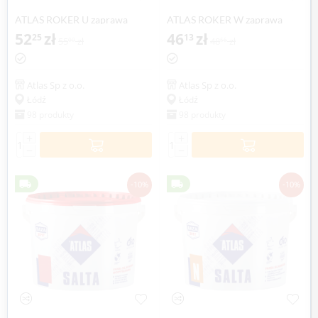
ATLAS ROKER U zaprawa
ATLAS ROKER W zaprawa
klejąca do płyt z wełny
52
zł
klejąca do wełny mineralnej,
46
zł
25
13
55
zł
48
zł
00
56
mineralnej oraz do zatapiania
25 kg
siatki, 25 kg
Atlas Sp z o.o.
Atlas Sp z o.o.
Łódź
Łódź
98 produkty
98 produkty
+
+
−
−
-10%
-10%