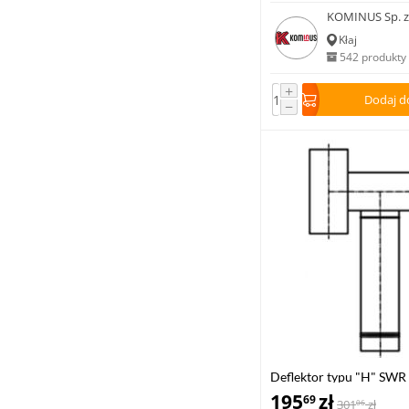
KOMINUS Sp. z 
Kłaj
542 produkty
+
Dodaj d
−
Deflektor typu "H" SW
ocynk
195
zł
69
301
zł
06