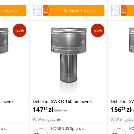
+
+
o koszyka
Dodaj do koszyka
−
−
-35%
-35%
m ocynk
Deflektor SWR Ø 160mm ocynk
Deflektor 
147
zł
156
zł
13
75
226
zł
36
W magazynie
W magazy
o.o.
KOMINUS Sp. z o.o.
KO