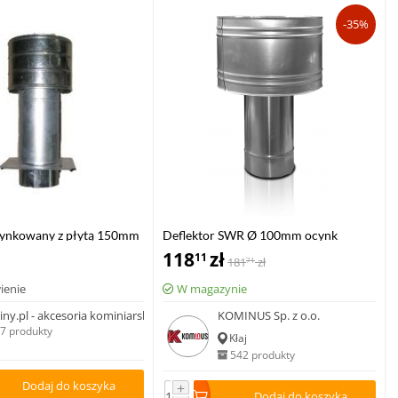
-35%
cynkowany z płytą 150mm
Deflektor SWR Ø 100mm ocynk
118
zł
11
181
zł
71
ienie
W magazynie
ny.pl - akcesoria kominiarskie
KOMINUS Sp. z o.o.
7 produkty
Kłaj
542 produkty
Dodaj do koszyka
+
Dodaj do koszyka