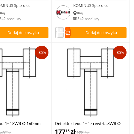
MINUS Sp. z o.o.
KOMINUS Sp. z o.o.
Kłaj
Kłaj
542 produkty
542 produkty
+
Dodaj do koszyka
Dodaj do koszyka
−
-35%
-35%
typu "H" SWR Ø 160mm
Deflektor typu "H" z rewizją SWR Ø
130mm ocynk podstawa rurowa
177
zł
15
349
zł
272
zł
40
54