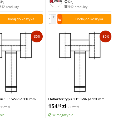
Kłaj
Kłaj
542 produkty
542 produkty
+
Dodaj do koszyka
Dodaj do koszyka
−
-35%
-35%
typu "H" SWR Ø 110mm
Deflektor typu "H" SWR Ø 120mm
ocynk
154
zł
49
219
zł
237
zł
62
68
nie
W magazynie