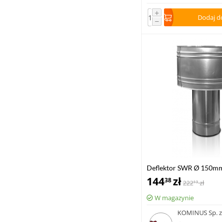
+
Dodaj d
−
Deflektor SWR Ø 150m
144
zł
38
222
zł
13
W magazynie
KOMINUS Sp. z 