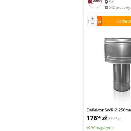
Kłaj
542 produkty
+
Dodaj d
−
Deflektor SWR Ø 250m
176
zł
56
271
zł
63
W magazynie