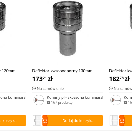
ny 120mm
Deflektor kwasoodporny 130mm
Deflektor 
173
zł
182
zł
21
78
Na zamówienie
Na zamów
soria kominiarskie
Kominy.pl - akcesoria kominiarskie
Komi
167 produkty
16
+
+
o koszyka
Dodaj do koszyka
−
−