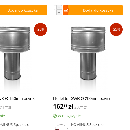
+
Dodaj do koszyka
Dodaj do koszyka
−
-35%
-35%
SWR Ø 180mm ocynk
Deflektor SWR Ø 200mm ocynk
162
zł
83
241
zł
250
zł
15
51
nie
W magazynie
MINUS Sp. z o.o.
KOMINUS Sp. z o.o.