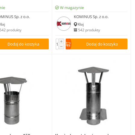
nie
W magazynie
MINUS Sp. z o.o.
KOMINUS Sp. z o.o.
Kłaj
Kłaj
542 produkty
542 produkty
+
Dodaj do koszyka
Dodaj do koszyka
−