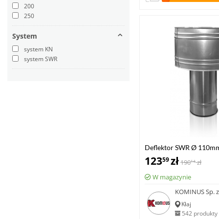
200
250
System
system KN
system SWR
Deflektor SWR Ø 110m
123
zł
59
190
zł
14
W magazynie
KOMINUS Sp. z 
Kłaj
542 produkty