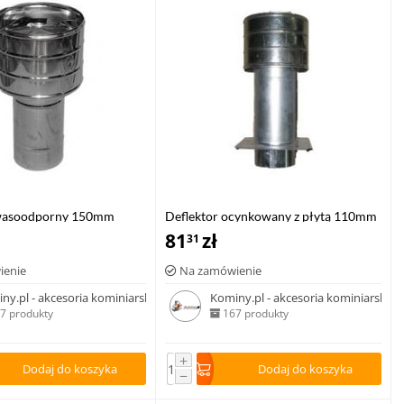
kwasoodporny 150mm
Deflektor ocynkowany z płytą 110mm
81
zł
31
ienie
Na zamówienie
ny.pl - akcesoria kominiarskie
Kominy.pl - akcesoria kominiarskie
7 produkty
167 produkty
+
Dodaj do koszyka
Dodaj do koszyka
−