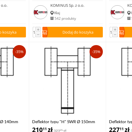
o.o.
KOMINUS Sp. z o.o.
KO
Kłaj
542 produkty
+
+
o koszyka
Dodaj do koszyka
−
−
-35%
-35%
R Ø 140mm
Deflektor typu "H" SWR Ø 150mm
Deflektor 
ocynk
210
zł
ocynk
227
zł
11
11
323
zł
25