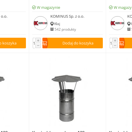
W magazynie
W magazy
o.o.
KOMINUS Sp. z o.o.
KO
Kłaj
542 produkty
+
+
o koszyka
Dodaj do koszyka
−
−