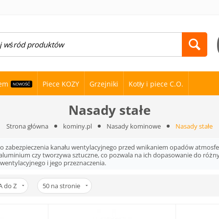
nem
Piece KOZY
Grzejniki
Kotły i piece C.O.
NOWOŚĆ
Nasady stałe
Strona główna
kominy.pl
Nasady kominowe
Nasady stałe
o zabezpieczenia kanału wentylacyjnego przed wnikaniem opadów atmosfe
na, aluminium czy tworzywa sztuczne, co pozwala na ich dopasowanie do ró
wentylacyjnego i jego przeznaczenia.
A do Z
50
na stronie