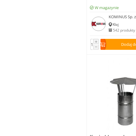
W magazynie
KOMINUS Sp. z 
Kłaj
542 produkty
+
Dodaj d
−