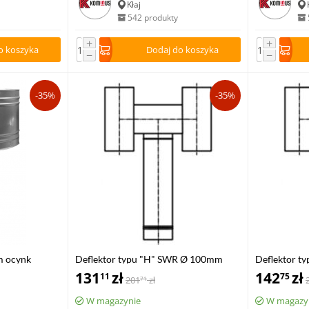
Kłaj
542 produkty
+
+
o koszyka
Dodaj do koszyka
−
−
-35%
-35%
m ocynk
Deflektor typu "H" SWR Ø 100mm
Deflektor 
ocynk
131
zł
ocynk
142
zł
11
75
201
zł
71
W magazynie
W magazy