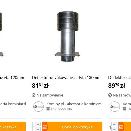
z płytą 120mm
Deflektor ocynkowany z płytą 130mm
Deflektor o
81
zł
89
zł
31
70
Na zamówienie
Na zamów
soria kominiarskie
Kominy.pl - akcesoria kominiarskie
Komi
167 produkty
16
+
+
o koszyka
Dodaj do koszyka
−
−