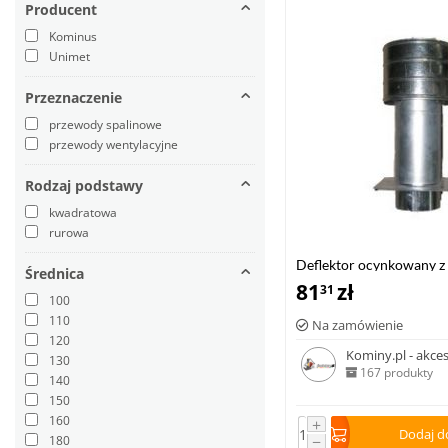
Producent
Kominus
Unimet
Przeznaczenie
przewody spalinowe
przewody wentylacyjne
Rodzaj podstawy
kwadratowa
rurowa
Deflektor ocynkowany 
Średnica
81
zł
31
100
110
Na zamówienie
120
Kominy.pl - akce
130
167 produkty
140
150
160
+
Dodaj d
−
180