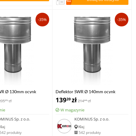
−
-35%
-35%
SWR Ø 130mm ocynk
Deflektor SWR Ø 140mm ocynk
139
zł
39
205
zł
214
zł
25
44
nie
W magazynie
MINUS Sp. z o.o.
KOMINUS Sp. z o.o.
Kłaj
Kłaj
542 produkty
542 produkty