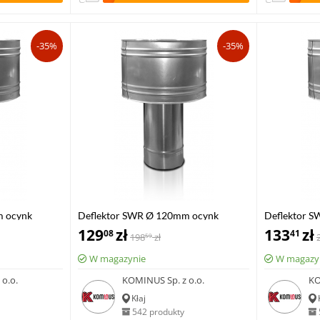
-35%
-35%
m ocynk
Deflektor SWR Ø 120mm ocynk
Deflektor 
129
zł
133
zł
08
41
198
zł
59
W magazynie
W magazy
o.o.
KOMINUS Sp. z o.o.
KO
Kłaj
542 produkty