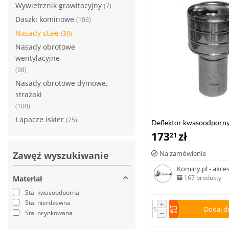
Wywietrznik grawitacyjny
(7)
Daszki kominowe
(106)
Nasady stałe
(39)
Nasady obrotowe
wentylacyjne
(98)
Nasady obrotowe dymowe,
strażaki
(100)
Łapacze iskier
(25)
Deflektor kwasoodpor
173
zł
21
Na zamówienie
Zawęź wyszukiwanie
Kominy.pl - akce
167 produkty
Materiał
Stal kwasoodporna
Stal nierdzewna
+
Dodaj d
−
Stal ocynkowana