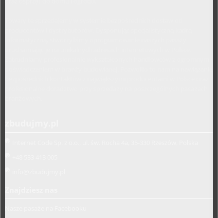
oraz osprzęt do domu i ogrodu.
Towary te sprzedajemy w systemie bezpośrednich dostaw od
producentów i dystrybutorów. Dysponując specjalistyczną kadrą
informatyczną, stworzyliśmy oprogramowanie naszych pasaży
uruchamiając je na unikalnych adresach internetowych w Polsce.
Zatrudniamy profesjonalnie wykształconych handlowców z ogromnym
doświadczeniem w branży budowlanej. Pozwoliło to nam na nawiązanie
bezpośrednich kontaktów z największymi producentami w Polsce oraz
profesjonalne doradztwo przy sprzedaży na poszczególnych pasażach
branżowych.
zbudujmy.pl
Internet Code Sp. z o.o., ul. św. Rocha 4a, 35-330 Rzeszów, Polska
+48 533 413 005
info@zbudujmy.pl
Znajdziesz nas
Nasze pasaże na Facebooku