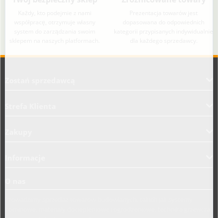
Każdy, kto podejmie z nami
Prezentacja towarów jest
współpracę, otrzymuje własny
dopasowana do odpowiednich
system do zarządzania swoim
kategorii przypisanych indywidualnie
sklepem na naszych platformach.
dla każdego sprzedawcy.
Aplikacja załadowana z zaawansowanymi funkcjami dostępności. Naciśnij A
Zostań sprzedawcą
Strefa Klienta
Zakupy
Informacje
O nas
Prowadzimy sprzedaż towarów budowlanych, takich jak systemy
kominowe, materiały dociepleniowe i ogrodzeniowe, technika grzewcza