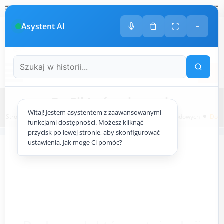
Polski
amknij
amknij menu
amknij menu
amknij menu
Menu
Otwór
Asystent AI
−
+48
533 413 005
ODDZWONIMY DO CIEBIE
Menu
Do Pił Łańcuchowych
Witaj! Jestem asystentem z zaawansowanymi
Strona główna
ogrodowy.pl
Akcesoria Do Narzędzi Ogrodowych
Do P
funkcjami dostępności. Możesz kliknąć
przycisk po lewej stronie, aby skonfigurować
ustawienia. Jak mogę Ci pomóc?