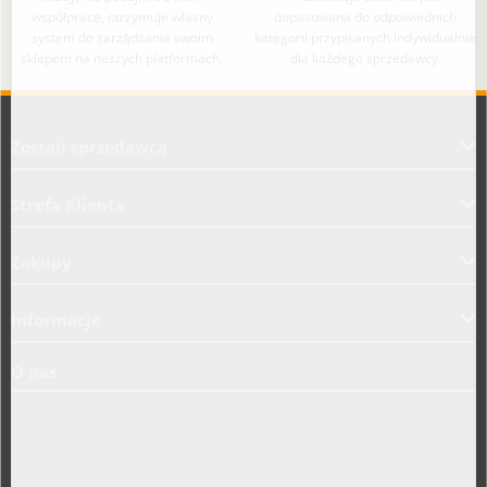
współpracę, otrzymuje własny
dopasowana do odpowiednich
system do zarządzania swoim
kategorii przypisanych indywidualnie
sklepem na naszych platformach.
dla każdego sprzedawcy.
Aplikacja załadowana z zaawansowanymi funkcjami dostępności. Naciśnij A
Zostań sprzedawcą
Strefa Klienta
Zakupy
Informacje
O nas
Prowadzimy sprzedaż towarów budowlanych, takich jak systemy
kominowe, materiały dociepleniowe i ogrodzeniowe, technika grzewcza
oraz osprzęt do domu i ogrodu.