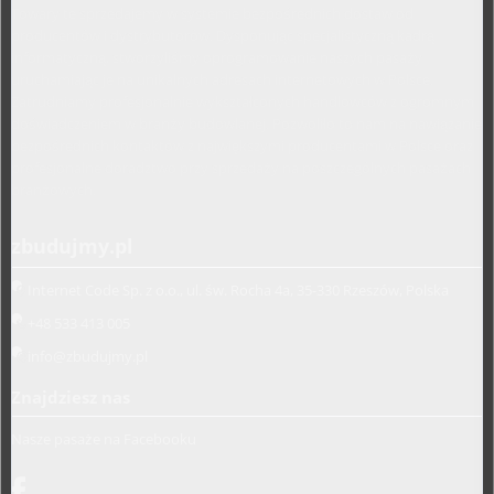
Towary te sprzedajemy w systemie bezpośrednich dostaw od
producentów i dystrybutorów. Dysponując specjalistyczną kadrą
informatyczną, stworzyliśmy oprogramowanie naszych pasaży
uruchamiając je na unikalnych adresach internetowych w Polsce.
Zatrudniamy profesjonalnie wykształconych handlowców z ogromnym
doświadczeniem w branży budowlanej. Pozwoliło to nam na nawiązanie
bezpośrednich kontaktów z największymi producentami w Polsce oraz
profesjonalne doradztwo przy sprzedaży na poszczególnych pasażach
branżowych.
zbudujmy.pl
Internet Code Sp. z o.o., ul. św. Rocha 4a, 35-330 Rzeszów, Polska
+48 533 413 005
info@zbudujmy.pl
Znajdziesz nas
Nasze pasaże na Facebooku