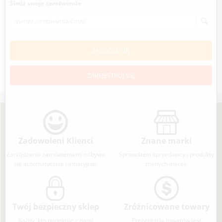
Śledź swoje zamówienie
ZALOGUJ SIĘ
ZAREJESTRUJ SIĘ
Zadowoleni Klienci
Znane marki
Zarządzanie zamówieniami odbywa
Sprawdzeni sprzedawcy i produkty
się automatycznie i intuicyjnie.
znanych marek.
Twój bezpieczny sklep
Zróżnicowane towary
Każdy, kto podejmie z nami
Prezentacja towarów jest