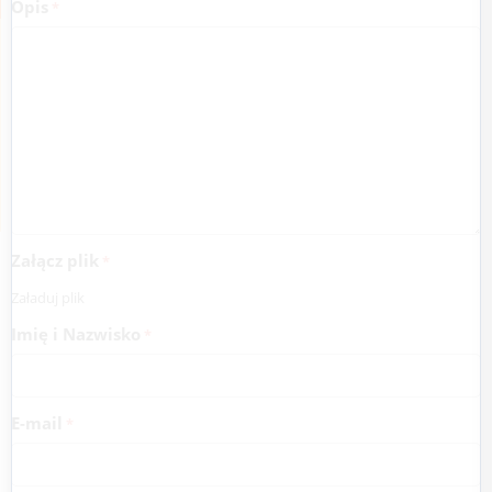
Opis
Załącz plik
Załaduj plik
Imię i Nazwisko
E-mail