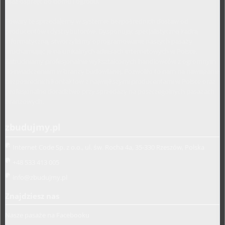
oraz osprzęt do domu i ogrodu.
Towary te sprzedajemy w systemie bezpośrednich dostaw od
producentów i dystrybutorów. Dysponując specjalistyczną kadrą
informatyczną, stworzyliśmy oprogramowanie naszych pasaży
uruchamiając je na unikalnych adresach internetowych w Polsce.
Zatrudniamy profesjonalnie wykształconych handlowców z ogromnym
doświadczeniem w branży budowlanej. Pozwoliło to nam na nawiązanie
bezpośrednich kontaktów z największymi producentami w Polsce oraz
profesjonalne doradztwo przy sprzedaży na poszczególnych pasażach
branżowych.
zbudujmy.pl
Internet Code Sp. z o.o., ul. św. Rocha 4a, 35-330 Rzeszów, Polska
+48 533 413 005
info@zbudujmy.pl
Znajdziesz nas
Nasze pasaże na Facebooku