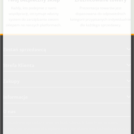
Każdy, kto podejmie z nami
Prezentacja towarów jest
współpracę, otrzymuje własny
dopasowana do odpowiednich
system do zarządzania swoim
kategorii przypisanych indywidualnie
sklepem na naszych platformach.
dla każdego sprzedawcy.
Aplikacja załadowana z zaawansowanymi funkcjami dostępności. Naciśnij A
Zostań sprzedawcą
Strefa Klienta
Zakupy
Informacje
O nas
Prowadzimy sprzedaż towarów budowlanych, takich jak systemy
kominowe, materiały dociepleniowe i ogrodzeniowe, technika grzewcza