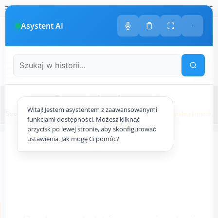
Polski
amknij
amknij menu
amknij menu
amknij menu
Menu
Otwór
Asystent AI
−
+48
533 413 005
ODDZWONIMY DO CIEBIE
Menu
Pozostałe elementy
Witaj! Jestem asystentem z zaawansowanymi
Strona główna
ogrodowy.pl
Systemy zraszające
Pozostałe elementy
funkcjami dostępności. Możesz kliknąć
przycisk po lewej stronie, aby skonfigurować
ustawienia. Jak mogę Ci pomóc?