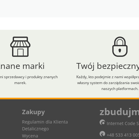
Znane marki
Twój bezpieczny
i sprzedawcy i produkty znanych
Każdy, kto podejmie z nami współpr
marek.
własny system do zarządzania swo
naszych platformach.
lt+H aby zobaczyć skróty klawiaturowe.
zbudujm
Zakupy
Regulamin dla Klienta
Internet Code S
Detalicznego
+48 533 413 00
Wycena