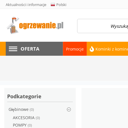
Aktualności i informacje
Polski
amknij menu
OFERTA
Promocje
Kominki z komi
Podkategorie
Głębinowe
(0)
AKCESORIA
(0)
POMPY
(0)