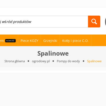
nem
Piece KOZY
Grzejniki
Kotły i piece C.O.
NOWOŚĆ
Spalinowe
Strona główna
ogrodowy.pl
Pompy do wody
Spalinowe