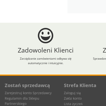
Zadowoleni Klienci
Zarządzanie zamówieniami odbywa się
Sprawdzen
automatycznie i intuicyjnie.
Aplikacja załadowana z zaawansowanymi funkcjami dostępności. Naciśnij A
Zostań sprzedawcą
Strefa Klienta
Zarejestruj konto Sprzedawcy
Zaloguj się
Regulamin dla Sklepu
Załóż konto
Partnerskiego
Lista życzeń