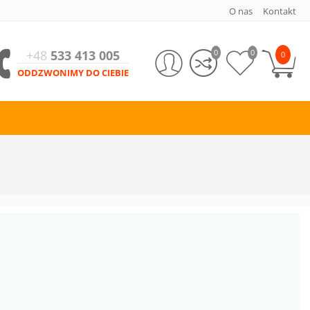
O nas
Kontakt
+48
533 413 005
0
0
0
ODDZWONIMY DO CIEBIE