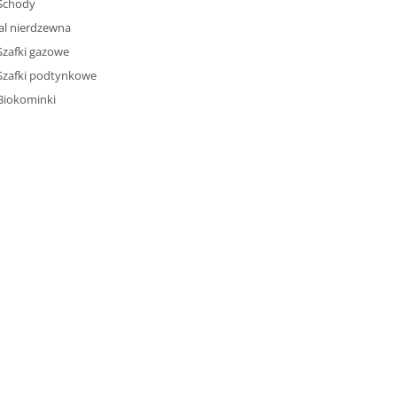
Schody
al nierdzewna
Szafki gazowe
Szafki podtynkowe
Biokominki