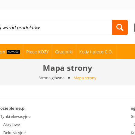
nem
Piece KOZY
Grzejniki
Kotły i piece C.O.
NOWOŚĆ
Mapa strony
Strona główna
Mapa strony
ocieplenie.pl
o
Tynki elewacyjne
Gr
Akrylowe
Dekoracyjne
Ko