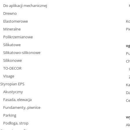
Do aplikacji mechanicznej
Drewno
Elastomerowe
K
Mineralne
Pi
Polikrzemianowe
Silikatowe
og
Silikatowo-silikonowe
Pu
Silikonowe
C
TO-DECOR
Visage
Styropian EPS
Ka
Akustyczny
Da
Fasada, elewacja
Ce
Fundamenty, piwnice
Parking
w
Podłoga, strop
Ak