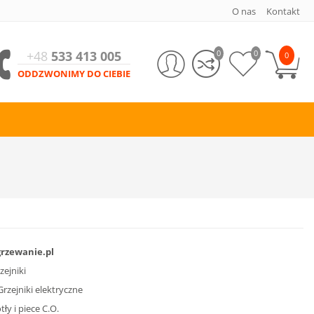
O nas
Kontakt
+48
533 413 005
0
0
0
ODDZWONIMY DO CIEBIE
grzewanie.pl
zejniki
Grzejniki elektryczne
tły i piece C.O.