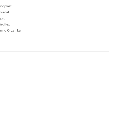
no­plast
hiedel
opro
iroflex
rmo Organika