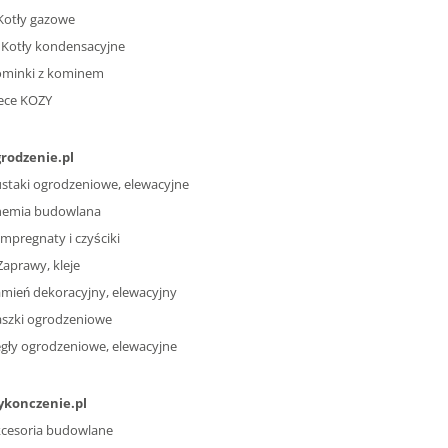
Kotły gazowe
Kotły kondensacyjne
ominki z kominem
ece KOZY
rodzenie.pl
staki ogrodzeniowe, elewacyjne
hemia budowlana
Impregnaty i czyściki
Zaprawy, kleje
mień dekoracyjny, elewacyjny
szki ogrodzeniowe
gły ogrodzeniowe, elewacyjne
ykonczenie.pl
cesoria budowlane