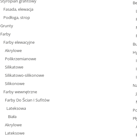
Styropian grafitowy
Be
Fasada, elewacja
Podłoga, strop
Grunty
Farby
Farby elewacyjne
Bu
Akrylowe
Hy
Polikrzemianowe
Silikatowe
Silikatowo-silikonowe
Silikonowe
N
Farby wewnętrzne
Farby Do Ścian I Sufitów
Lateksowa
Po
Biała
Pł
Akrylowe
Lateksowe