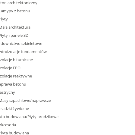
ton architektoniczny
Lamypy z betonu
Płyty
Mała architektura
Płyty i panele 3D
downictwo szkieletowe
droizolacje fundamentów
Izolacje bitumiczne
Izolacje FPO
Izolacje reaktywne
aprawa betonu
Jastrychy
Masy szpachlowe/naprawcze
sadzki żywiczne
yta budowlana/Płyty brodzikowe
Akcesoria
Płyta budowlana