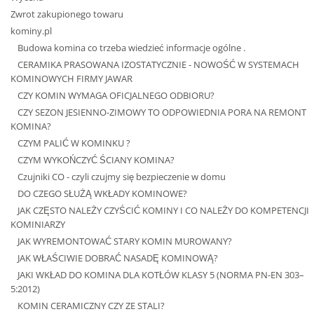
Zwrot zakupionego towaru
kominy.pl
Budowa komina co trzeba wiedzieć informacje ogólne .
CERAMIKA PRASOWANA IZOSTATYCZNIE - NOWOŚĆ W SYSTEMACH
KOMINOWYCH FIRMY JAWAR
CZY KOMIN WYMAGA OFICJALNEGO ODBIORU?
CZY SEZON JESIENNO-ZIMOWY TO ODPOWIEDNIA PORA NA REMONT
KOMINA?
CZYM PALIĆ W KOMINKU ?
CZYM WYKOŃCZYĆ ŚCIANY KOMINA?
Czujniki CO - czyli czujmy się bezpieczenie w domu
DO CZEGO SŁUŻĄ WKŁADY KOMINOWE?
JAK CZĘSTO NALEŻY CZYŚCIĆ KOMINY I CO NALEŻY DO KOMPETENCJI
KOMINIARZY
JAK WYREMONTOWAĆ STARY KOMIN MUROWANY?
JAK WŁAŚCIWIE DOBRAĆ NASADĘ KOMINOWĄ?
JAKI WKŁAD DO KOMINA DLA KOTŁÓW KLASY 5 (NORMA PN-EN 303–
5:2012)
KOMIN CERAMICZNY CZY ZE STALI?