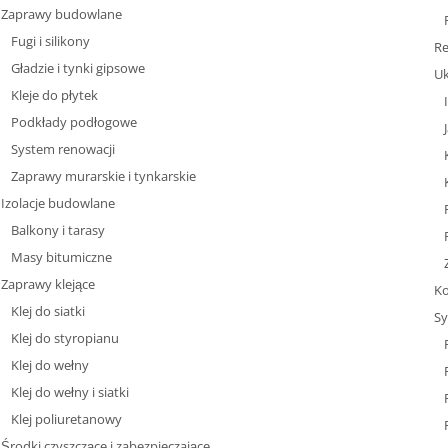
Zaprawy budowlane
Fugi i silikony
Re
Gładzie i tynki gipsowe
Uk
Kleje do płytek
Podkłady podłogowe
System renowacji
Zaprawy murarskie i tynkarskie
Izolacje budowlane
Balkony i tarasy
Masy bitumiczne
Zaprawy klejące
Ko
Klej do siatki
Sy
Klej do styropianu
Klej do wełny
Klej do wełny i siatki
Klej poliuretanowy
Środki czyszczące i zabezpieczające