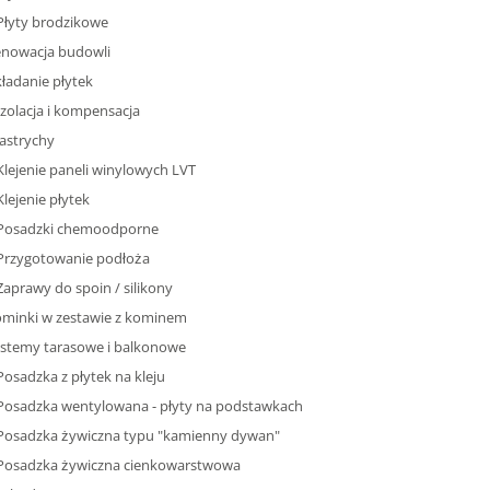
Płyty brodzikowe
nowacja budowli
ładanie płytek
Izolacja i kompensacja
Jastrychy
Klejenie paneli winylowych LVT
Klejenie płytek
Posadzki chemoodporne
Przygotowanie podłoża
Zaprawy do spoin / silikony
minki w zestawie z kominem
stemy tarasowe i balkonowe
Posadzka z płytek na kleju
Posadzka wentylowana - płyty na podstawkach
Posadzka żywiczna typu "kamienny dywan"
Posadzka żywiczna cienkowarstwowa