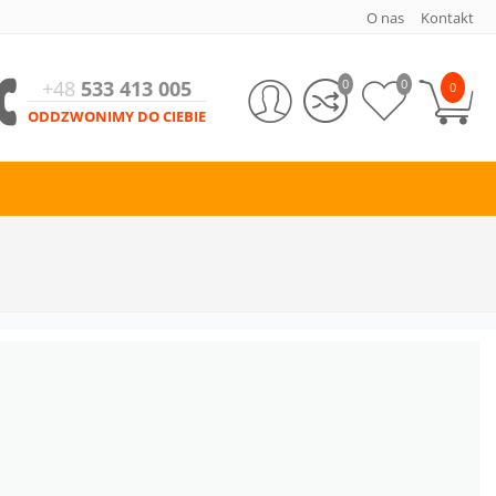
O nas
Kontakt
+48
533 413 005
0
0
0
ODDZWONIMY DO CIEBIE