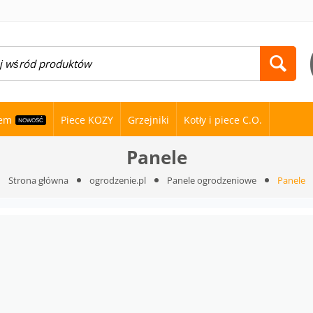
nem
Piece KOZY
Grzejniki
Kotły i piece C.O.
NOWOŚĆ
Panele
Strona główna
ogrodzenie.pl
Panele ogrodzeniowe
Panele