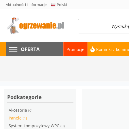
Aktualności i informacje
Polski
amknij menu
OFERTA
Promocje
Kominki z komi
Podkategorie
Akcesoria
(0)
Panele
(1)
System kompozytowy WPC
(0)