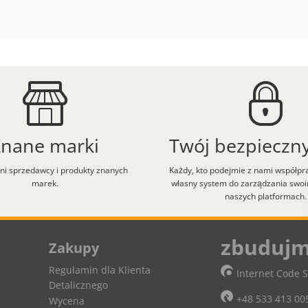
Znane marki
Twój bezpieczny
i sprzedawcy i produkty znanych
Każdy, kto podejmie z nami współpr
marek.
własny system do zarządzania swo
naszych platformach.
lt+H aby zobaczyć skróty klawiaturowe.
zbudujm
Zakupy
Regulamin dla Klienta
Internet Code S
Detalicznego
+48 533 413 00
Wycena