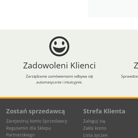
Zadowoleni Klienci
Zarządzanie zamówieniami odbywa się
Sprawdzen
automatycznie i intuicyjnie.
Aplikacja załadowana z zaawansowanymi funkcjami dostępności. Naciśnij A
Zostań sprzedawcą
Strefa Klienta
Zarejestruj konto Sprzedawcy
Zaloguj się
Regulamin dla Sklepu
Załóż konto
Partnerskiego
Lista życzeń