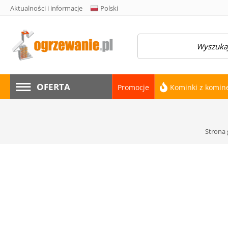
Aktualności i informacje
Polski
amknij menu
OFERTA
Promocje
Kominki z komi
Strona