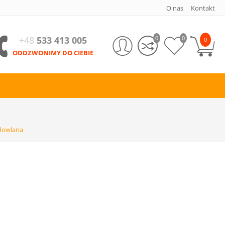
O nas
Kontakt
+48
533 413 005
0
0
0
ODDZWONIMY DO CIEBIE
dowlana