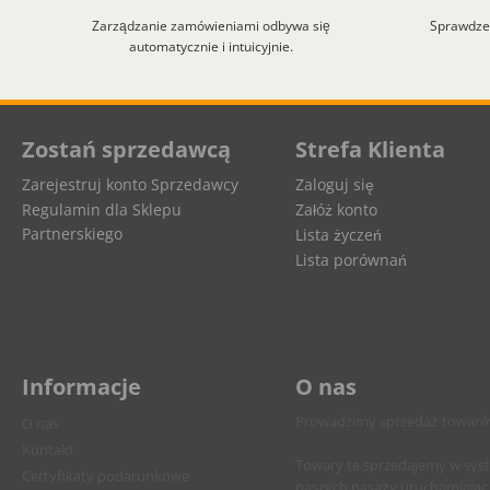
Zarządzanie zamówieniami odbywa się
Sprawdzen
automatycznie i intuicyjnie.
Aplikacja załadowana z zaawansowanymi funkcjami dostępności. Naciśnij A
Zostań sprzedawcą
Strefa Klienta
Zarejestruj konto Sprzedawcy
Zaloguj się
Regulamin dla Sklepu
Załóż konto
Partnerskiego
Lista życzeń
Lista porównań
Informacje
O nas
Prowadzimy sprzedaż towarów 
O nas
Kontakt
Towary te sprzedajemy w sys
Certyfikaty podarunkowe
naszych pasaży uruchamiając 