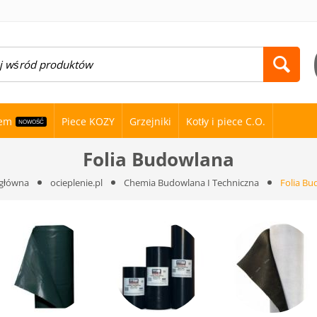
nem
Piece KOZY
Grzejniki
Kotły i piece C.O.
NOWOŚĆ
Folia Budowlana
 główna
ocieplenie.pl
Chemia Budowlana I Techniczna
Folia Bu