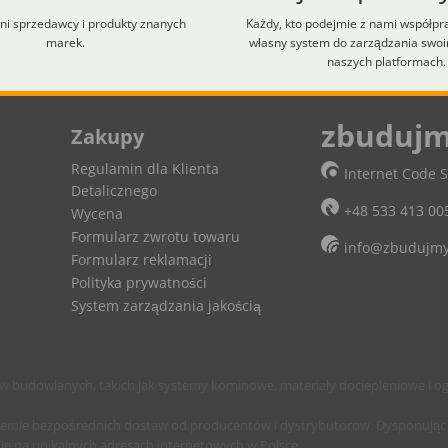
i sprzedawcy i produkty znanych
Każdy, kto podejmie z nami współpr
marek.
własny system do zarządzania swo
naszych platformach.
lt+H aby zobaczyć skróty klawiaturowe.
zbudujm
Zakupy
Regulamin dla Klienta
Internet Code S
Detalicznego
+48 533 413 00
Wycena
Formularz zwrotu towaru
info@zbudujmy
Formularz reklamacji
Polityka prywatności
System zarządzania jakością
budowlanych, takich jak systemy kominowe, materiały dociepleniowe i og
temie bezpośrednich dostaw od producentów i dystrybutorów. Dysponując 
je na unikalnych adresach internetowych w Polsce.