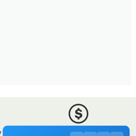
 sklep
Zróżnicowane towary