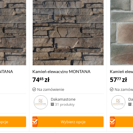
ONTANA
Kamień elewacyjny MONTANA
Kamień ele
narożnik
74
zł
57
zł
65
77
Na zamówienie
Na zamów
Dakamastone
Da
31 produkty
opcje
Wybierz opcje