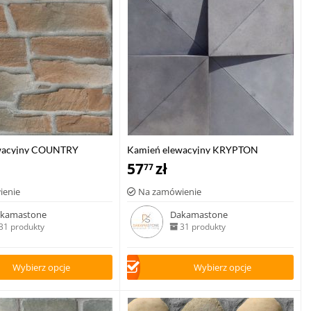
wacyjny COUNTRY
Kamień elewacyjny KRYPTON
57
zł
77
ienie
Na zamówienie
kamastone
Dakamastone
31 produkty
31 produkty
Wybierz opcje
Wybierz opcje