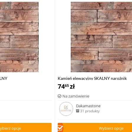
ALNY
Kamień elewacyjny SKALNY narożnik
74
zł
65
Na zamówienie
Dakamastone
31 produkty
ybierz opcje
Wybierz opcje