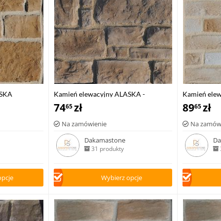
ASKA
Kamień elewacyjny ALASKA -
Kamień ele
narożnik
74
zł
89
zł
65
65
Na zamówienie
Na zamów
Dakamastone
Da
31 produkty
opcje
Wybierz opcje