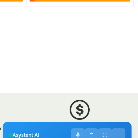
 sklep
Zróżnicowane towary
Asystent AI
−