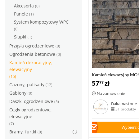
Akcesoria
(0)
Panele
(1)
System kompozytowy WPC
(0)
Słupki
(1)
Przęsła ogrodzeniowe
(0)
Ogrodzenia betonowe
(0)
Kamień dekoracyjny,
elewacyjny
Kamień elewacyjny M
(15)
57
zł
77
Gazony, palisady
(12)
Gabiony
(0)
Na zamówienie
Daszki ogrodzeniowe
(5)
Dakamastone
31 produkty
Cegły ogrodzeniowe,
elewacyjne
(7)
Wybierz 
Bramy, furtki
(0)