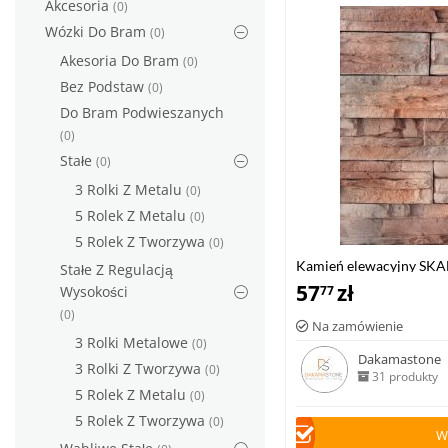
Akcesoria
(0)
Wózki Do Bram
(0)
Akesoria Do Bram
(0)
Bez Podstaw
(0)
Do Bram Podwieszanych
(0)
Stałe
(0)
3 Rolki Z Metalu
(0)
5 Rolek Z Metalu
(0)
5 Rolek Z Tworzywa
(0)
Kamień elewacyjny SK
Stałe Z Regulacją
57
zł
77
Wysokości
(0)
Na zamówienie
3 Rolki Metalowe
(0)
Dakamastone
3 Rolki Z Tworzywa
(0)
31 produkty
5 Rolek Z Metalu
(0)
5 Rolek Z Tworzywa
(0)
W