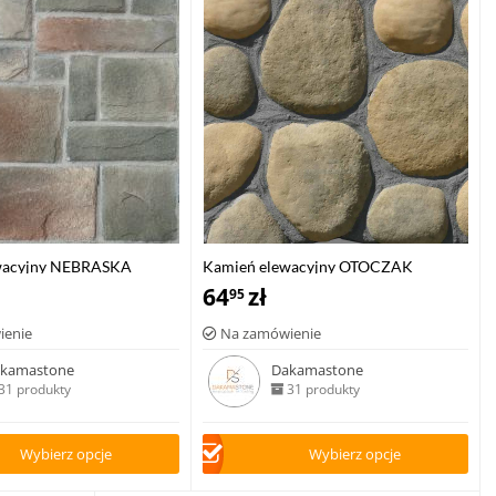
wacyjny NEBRASKA
Kamień elewacyjny OTOCZAK
64
zł
95
ienie
Na zamówienie
kamastone
Dakamastone
31 produkty
31 produkty
Wybierz opcje
Wybierz opcje