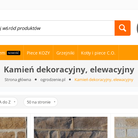
nem
Piece KOZY
Grzejniki
Kotły i piece C.O.
NOWOŚĆ
Kamień dekoracyjny, elewacyjny
Strona główna
ogrodzenie.pl
Kamień dekoracyjny, elewacyjny
A do Z
50
na stronie