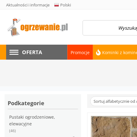
Aktualności i informacje
Polski
amknij menu
OFERTA
Promocje
Kominki z komi
Sortuj alfabetycznie od 
Podkategorie
Pustaki ogrodzeniowe,
elewacyjne
(46)