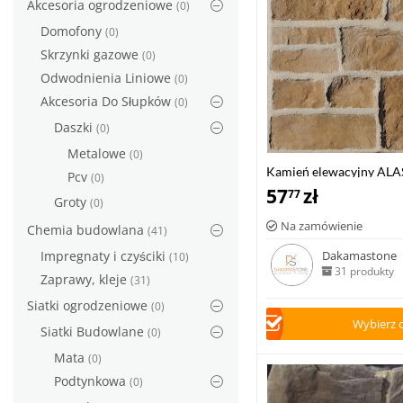
Akcesoria ogrodzeniowe
(0)
Domofony
(0)
Skrzynki gazowe
(0)
Odwodnienia Liniowe
(0)
Akcesoria Do Słupków
(0)
Daszki
(0)
Metalowe
(0)
Kamień elewacyjny AL
Pcv
(0)
57
zł
77
Groty
(0)
Na zamówienie
Chemia budowlana
(41)
Impregnaty i czyściki
Dakamastone
(10)
31 produkty
Zaprawy, kleje
(31)
Siatki ogrodzeniowe
(0)
Wybierz 
Siatki Budowlane
(0)
Mata
(0)
Podtynkowa
(0)