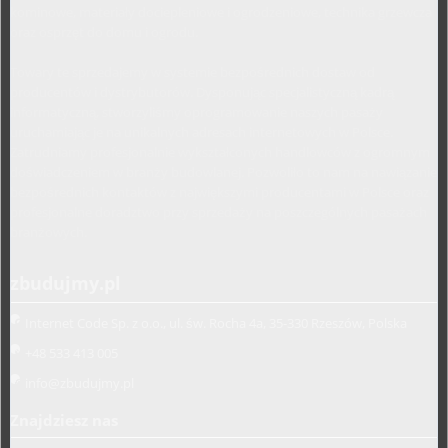
kominowe, materiały dociepleniowe i ogrodzeniowe, technika grzewcza
oraz osprzęt do domu i ogrodu.
Towary te sprzedajemy w systemie bezpośrednich dostaw od
producentów i dystrybutorów. Dysponując specjalistyczną kadrą
informatyczną, stworzyliśmy oprogramowanie naszych pasaży
uruchamiając je na unikalnych adresach internetowych w Polsce.
Zatrudniamy profesjonalnie wykształconych handlowców z ogromnym
doświadczeniem w branży budowlanej. Pozwoliło to nam na nawiązanie
bezpośrednich kontaktów z największymi producentami w Polsce oraz
profesjonalne doradztwo przy sprzedaży na poszczególnych pasażach
branżowych.
zbudujmy.pl
Internet Code Sp. z o.o., ul. św. Rocha 4a, 35-330 Rzeszów, Polska
+48 533 413 005
info@zbudujmy.pl
Znajdziesz nas