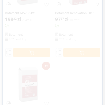
Botament M57 25kg
Botament Renovation HB 1
198
zł
97
zł
32
37
204
zł
100
zł
45
38
Botament
Botament
267 produkty
267 produkty
+
+
−
−
-3%