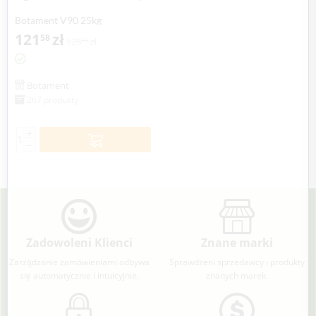
Botament V90 25kg
121
zł
58
125
zł
34
Botament
267 produkty
+
−
Zadowoleni Klienci
Znane marki
Zarządzanie zamówieniami odbywa
Sprawdzeni sprzedawcy i produkty
się automatycznie i intuicyjnie.
znanych marek.