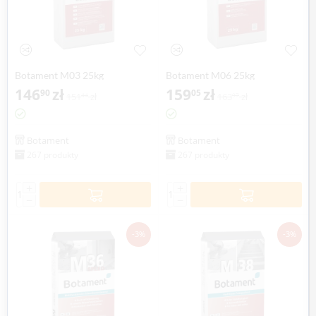
Botament M03 25kg
Botament M06 25kg
146
zł
159
zł
90
05
151
zł
163
zł
44
97
Botament
Botament
267 produkty
267 produkty
+
+
−
−
-3%
-3%