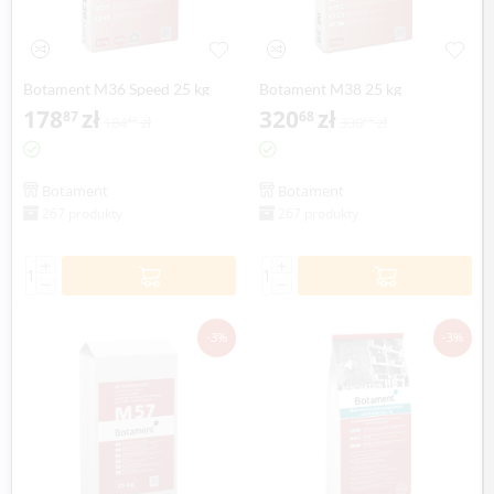
Botament M36 Speed 25 kg
Botament M38 25 kg
178
zł
320
zł
87
68
184
zł
330
zł
40
60
Botament
Botament
267 produkty
267 produkty
+
+
−
−
-3%
-3%