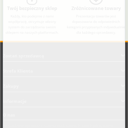
Twój bezpieczny sklep
Zróżnicowane towary
Każdy, kto podejmie z nami
Prezentacja towarów jest
współpracę, otrzymuje własny
dopasowana do odpowiednich
system do zarządzania swoim
kategorii przypisanych indywidualnie
sklepem na naszych platformach.
dla każdego sprzedawcy.
Aplikacja załadowana z zaawansowanymi funkcjami dostępności. Naciśnij A
Zostań sprzedawcą
Strefa Klienta
Zakupy
Informacje
O nas
Prowadzimy sprzedaż towarów budowlanych, takich jak systemy