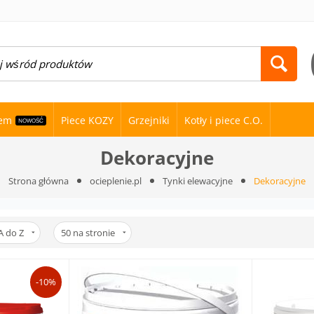
nem
Piece KOZY
Grzejniki
Kotły i piece C.O.
NOWOŚĆ
Dekoracyjne
Strona główna
ocieplenie.pl
Tynki elewacyjne
Dekoracyjne
A do Z
50
na stronie
-10%