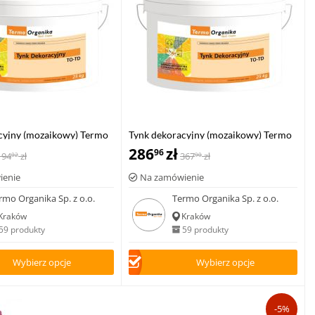
cyjny (mozaikowy) Termo
Tynk dekoracyjny (mozaikowy) Termo
 TD, 12,5 kg
Organika TO TD, 25kg
286
zł
96
194
zł
367
zł
02
90
ienie
Na zamówienie
rmo Organika Sp. z o.o.
Termo Organika Sp. z o.o.
Kraków
Kraków
59 produkty
59 produkty
Wybierz opcje
Wybierz opcje
-5%