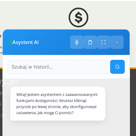
 sklep
Zróżnicowane towary
Asystent AI
−
acę, otrzymuje
Prezentacja towarów jest dopasowana do
im sklepem na
odpowiednich kategorii przypisanych
indywidualnie dla każdego sprzedawcy.
y.pl
p. z o.o., ul. św. Rocha 4a, 35-330 Rzeszów, Polska
Witaj! Jestem asystentem z zaawansowanymi
funkcjami dostępności. Możesz kliknąć
5
przycisk po lewej stronie, aby skonfigurować
ustawienia. Jak mogę Ci pomóc?
.pl