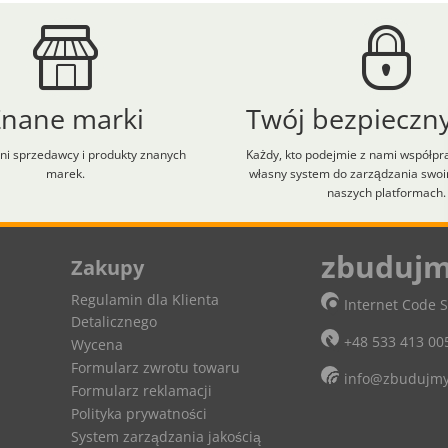
Znane marki
Twój bezpieczny
i sprzedawcy i produkty znanych
Każdy, kto podejmie z nami współpr
marek.
własny system do zarządzania swo
naszych platformach.
lt+H aby zobaczyć skróty klawiaturowe.
zbudujm
Zakupy
Regulamin dla Klienta
Internet Code S
Detalicznego
+48 533 413 00
Wycena
Formularz zwrotu towaru
info@zbudujmy
Formularz reklamacji
Polityka prywatności
System zarządzania jakością