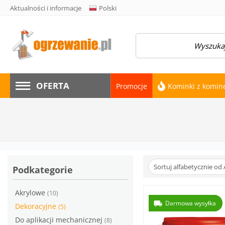
Aktualności i informacje
Polski
amknij menu
OFERTA
Promocje
Kominki z komi
Sortuj alfabetycznie od 
Podkategorie
Akrylowe
(10)
Darmowa wysyłka
Dekoracyjne
(5)
Do aplikacji mechanicznej
(8)