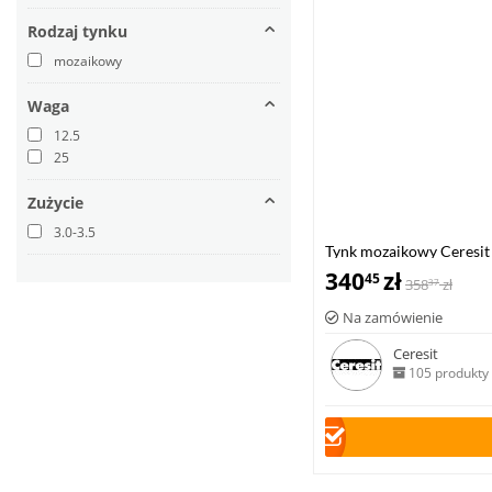
Rodzaj tynku
mozaikowy
Waga
12.5
25
Zużycie
3.0-3.5
Tynk mozaikowy Ceresit
340
zł
45
358
zł
37
Na zamówienie
Ceresit
105 produkty