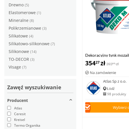
Drewno
(5)
Elastomerowe
(1)
Mineralne
(8)
Polikrzemianowe
(3)
Silikatowe
(4)
Silikatowo-silikonowe
(7)
Silikonowe
(14)
Dekoracyjny tynk mozai
TO-DECOR
(3)
25kg
354
zł
27
393
zł
63
Visage
(7)
Na zamówienie
Atlas Sp z o.o.
Zawęź wyszukiwanie
Łódź
98 produkty
Producent
Wybierz 
Atlas
Ceresit
Kreisel
Termo Organika