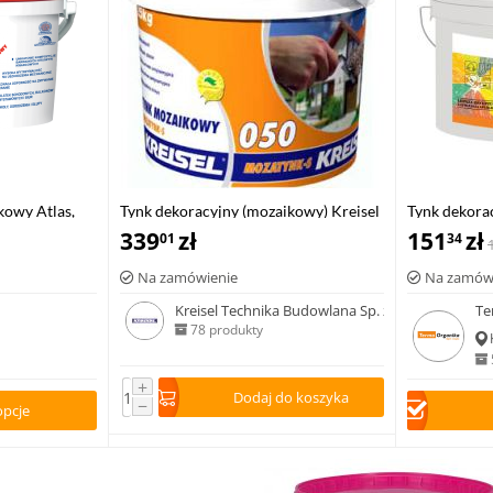
kowy Atlas,
Tynk dekoracyjny (mozaikowy) Kreisel
Tynk dekora
MOZATYNK-S 50, 25kg
339
zł
Organika TO
151
zł
01
34
Na zamówienie
Na zamów
Kreisel Technika Budowlana Sp. z o.o.
Te
78 produkty
+
Dodaj do koszyka
−
opcje