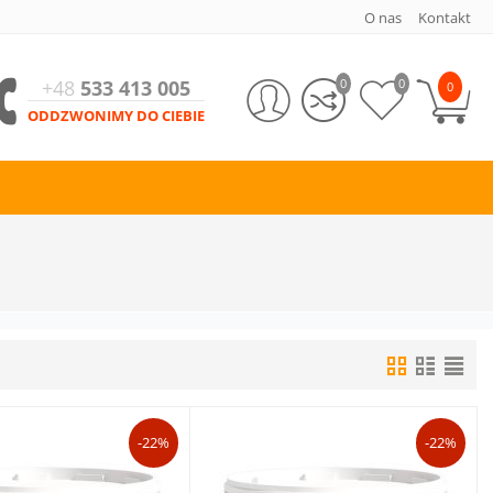
O nas
Kontakt
+48
533 413 005
0
0
0
ODDZWONIMY DO CIEBIE
-22%
-22%