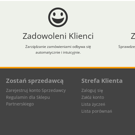
Zadowoleni Klienci
Zarządzanie zamówieniami odbywa się
Sprawdzen
automatycznie i intuicyjnie.
Aplikacja załadowana z zaawansowanymi funkcjami dostępności. Naciśnij A
Zostań sprzedawcą
Strefa Klienta
Zarejestruj konto Sprzedawcy
Zaloguj się
Regulamin dla Sklepu
Załóż konto
Partnerskiego
Lista życzeń
Lista porównań