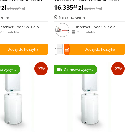
00-W 1,9-19,0 kW z
zł
VITODENS 200-W 2,6-26,0 kW z
16.335
zł
6
55
21.383
zł
22.377
zł
92
47
m stałotemperaturowym
regulatorem stałotemperaturowym
ienie
Na zamówienie
100, typ HC1B
Vitotronic 100, typ HC1B
 Internet Code Sp. z o.o.
2. Internet Code Sp. z o.o.
29 produkty
29 produkty
+
Dodaj do koszyka
Dodaj do koszyka
−
-27%
-27%
a wysyłka
Darmowa wysyłka