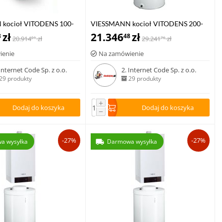
kocioł VITODENS 100-
VIESSMANN kocioł VITODENS 200-
kW z zasobnikiem c.w.u
zł
W 1,8-35,0 kW z zasobnikiem c.w.u
21.346
zł
3
48
20.914
zł
29.241
zł
01
76
0-W poj. 120 l
VITOCELL 100-W poj. 100 l
ienie
Na zamówienie
 Internet Code Sp. z o.o.
2. Internet Code Sp. z o.o.
29 produkty
29 produkty
+
Dodaj do koszyka
Dodaj do koszyka
−
-27%
-27%
a wysyłka
Darmowa wysyłka