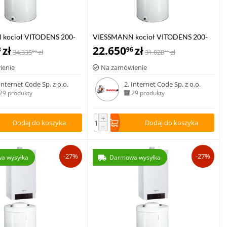
kocioł VITODENS 200-
VIESSMANN kocioł VITODENS 200-
kW z zasobnikiem c.w.u
zł
W 1.9-19,0 kW z zasobnikiem c.w.u
22.650
zł
3
96
34.335
zł
31.028
zł
80
71
0-W poj. 150 l
VITOCELL 100-W poj. 120 l
ienie
Na zamówienie
 Internet Code Sp. z o.o.
2. Internet Code Sp. z o.o.
29 produkty
29 produkty
+
Dodaj do koszyka
Dodaj do koszyka
−
-27%
-27%
a wysyłka
Darmowa wysyłka