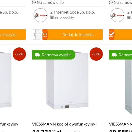
Na zamówienie
Na zamów
 Sp. z o.o.
2. Internet Code Sp. z o.o.
2.
29 produkty
+
o koszyka
Dodaj do koszyka
−
-27%
-27%
Darmowa wysyłka
Darmow
funkcyjny
VIESSMANN kocioł dwufunkcyjny
VIESSMANN 
,0 kW z
VITODENS 222-W 6,5-19,0 kW z
VITODENS 1
54
3