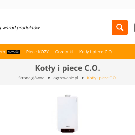
nem
Piece KOZY
Grzejniki
Kotły i piece C.O.
NOWOŚĆ
Kotły i piece C.O.
Strona główna
ogrzewanie.pl
Kotły i piece C.O.