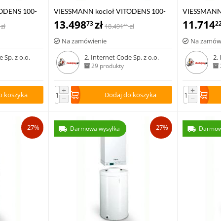
ODENS 100-
VIESSMANN kocioł VITODENS 100-
VIESSMANN 
iem c.w.u
W 6,5-19,0 kW z zasobnikiem c.w.u
13.498
zł
W 6,5-26,0 
11.714
73
2
zł
18.491
zł
41
0 l
VITOCELL 100-W poj. 120 l
VITOCELL 10
Na zamówienie
Na zamów
 Sp. z o.o.
2. Internet Code Sp. z o.o.
2.
29 produkty
+
+
o koszyka
Dodaj do koszyka
−
−
-27%
-27%
Darmowa wysyłka
Darmow