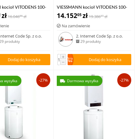
kocioł VITODENS 100-
VIESSMANN kocioł VITODENS 100-
kW z zasobnikiem c.w.u
zł
W 6,5-26,0 kW z zasobnikiem c.w.u
14.152
zł
2
05
16.046
zł
19.386
zł
88
37
0-W poj. 100 l
VITOCELL 100-W poj. 120 l
ienie
Na zamówienie
 Internet Code Sp. z o.o.
2. Internet Code Sp. z o.o.
29 produkty
29 produkty
+
Dodaj do koszyka
Dodaj do koszyka
−
-27%
-27%
a wysyłka
Darmowa wysyłka