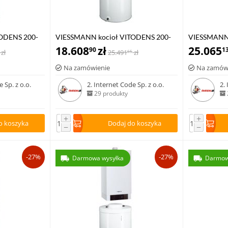
ODENS 200-
VIESSMANN kocioł VITODENS 200-
VIESSMANN 
kiem c.w.u
W 1,9-19,0 kW z zasobnikiem c.w.u
18.608
zł
W 1.8-35,0 
25.065
90
1
zł
25.491
zł
65
0 l
VITOCELL 100-W poj. 100 l
VITOCELL 10
Na zamówienie
Na zamów
 Sp. z o.o.
2. Internet Code Sp. z o.o.
2.
29 produkty
+
+
o koszyka
Dodaj do koszyka
−
−
-27%
-27%
Darmowa wysyłka
Darmow