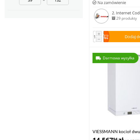
–
Na zamówienie
2. Internet Code
29 produkty
+
Dodaj d
−
Darmowa wysyłka
VIESSMANN kocioł dwu
VITODENS 111-W 8,8-35
94