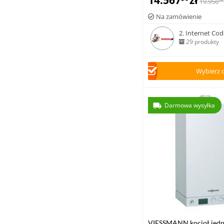
14.567
zł
19.956
08
zasobnikiem c.w.u
Na zamówienie
2. Internet Code
29 produkty
Wybierz 
Darmowa wysyłka
VIESSMANN kocioł jedn