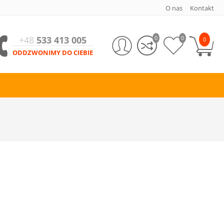
O nas
Kontakt
+48
533 413 005
0
0
0
ODDZWONIMY DO CIEBIE