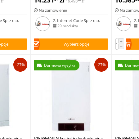
14.231
zł
10.585
zł
19.495
zł
26
zasobnikiem c.w.u [CLONE]
Na zamówienie
Na zamów
 Sp. z o.o.
2. Internet Code Sp. z o.o.
2.
29 produkty
+
opcje
Wybierz opcje
−
-27%
-27%
Darmowa wysyłka
Darmow
ofunkcyjny
VIESSMANN kocioł jednofunkcyjny
VIESSMANN 