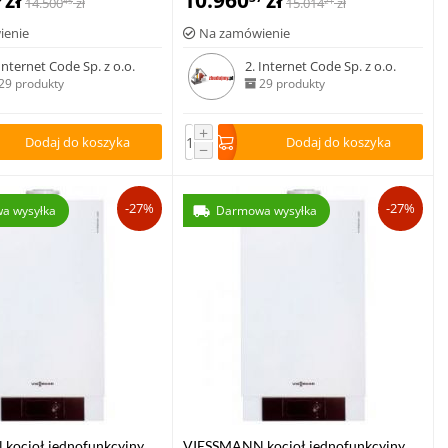
zł
10.960
zł
14.500
zł
15.014
zł
45
21
ienie
Na zamówienie
 Internet Code Sp. z o.o.
2. Internet Code Sp. z o.o.
29 produkty
29 produkty
+
Dodaj do koszyka
Dodaj do koszyka
−
-27%
-27%
a wysyłka
Darmowa wysyłka
kocioł jednofunkcyjny
VIESSMANN kocioł jednofunkcyjny