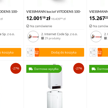
ODENS 100-
VIESSMANN kocioł VITODENS 100-
VIESSMANN 
kiem c.w.u
W 8,8-35 kW z zasobnikiem c.w.u
12.001
zł
W 8,8-35,0 
15.267
19
2
zł
16.439
zł
99
0 l
VITOCELL 100-W poj. 100 l
VITOCELL 10
Na zamówienie
Na zamów
 Sp. z o.o.
2. Internet Code Sp. z o.o.
2.
29 produkty
+
+
o koszyka
Dodaj do koszyka
−
−
-27%
-27%
Darmowa wysyłka
Darmow