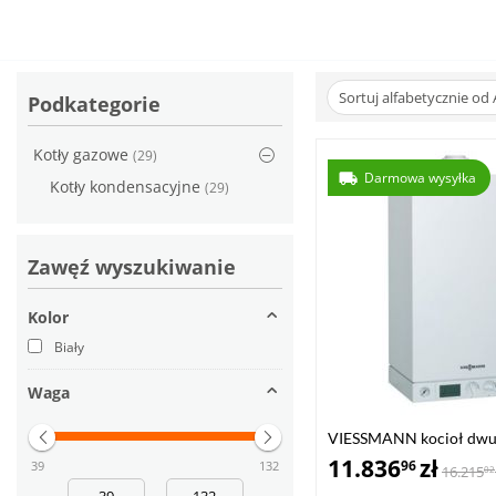
Sortuj alfabetycznie od 
Podkategorie
Kotły gazowe
(29)
Darmowa wysyłka
Kotły kondensacyjne
(29)
Zawęź wyszukiwanie
Kolor
Biały
Waga
VIESSMANN kocioł dwu
VITODENS 100-W 6,5-2
11.836
zł
96
39
132
16.215
02