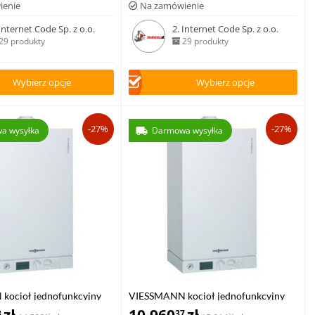
ienie
Na zamówienie
 Internet Code Sp. z o.o.
2. Internet Code Sp. z o.o.
29 produkty
29 produkty
Wybierz opcje
Wybierz opcje
-27%
-27%
a wysyłka
Darmowa wysyłka
kocioł jednofunkcyjny
VIESSMANN kocioł jednofunkcyjny
00-W 6,5-19 kW
VITODENS 100-W 6,5-26 kW
3
37