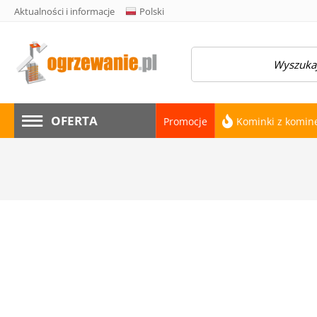
Aktualności i informacje
Polski
amknij menu
OFERTA
Promocje
Kominki z komi