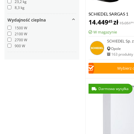
23,2 kg
8,3 kg
SCHIEDEL SARGAS 1
Wydajność cieplna
14.449
zł
45
15.051
51
1500 W
W magazynie
2100 W
2700 W
SCHIEDEL Sp. z 
900 W
Opole
163 produkty
Wybierz 
Darmowa wysyłka