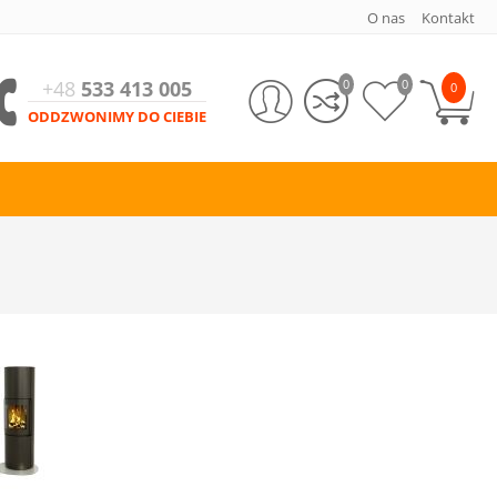
O nas
Kontakt
+48
533 413 005
0
0
0
ODDZWONIMY DO CIEBIE