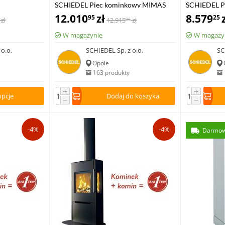
SCHIEDEL Piec kominkowy MIMAS
SCHIEDEL P
12.010
zł
z dużą przed
8.579
95
25
zł
12.915
zł
00
W magazynie
W magazy
o.o.
SCHIEDEL Sp. z o.o.
SC
Opole
163 produkty
+
+
opcje
Dodaj do koszyka
−
−
-4%
-4%
Darmow