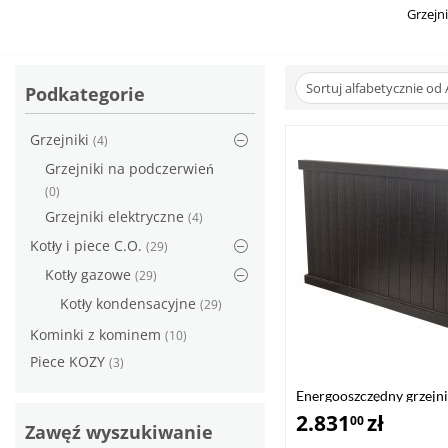
Grzejni
Sortuj alfabetycznie od 
Podkategorie
Grzejniki
(4)
Grzejniki na podczerwień
(0)
Grzejniki elektryczne
(4)
Kotły i piece C.O.
(29)
Kotły gazowe
(29)
Kotły kondensacyjne
(29)
Kominki z kominem
(10)
Piece KOZY
(3)
Energooszczędny grzejni
EPG-1000
2.831
zł
00
Zawęź wyszukiwanie