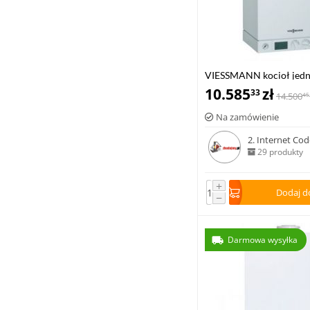
VIESSMANN kocioł jedn
VITODENS 100-W 6,5-1
10.585
zł
33
14.500
45
Na zamówienie
2. Internet Code
29 produkty
+
Dodaj d
−
Darmowa wysyłka