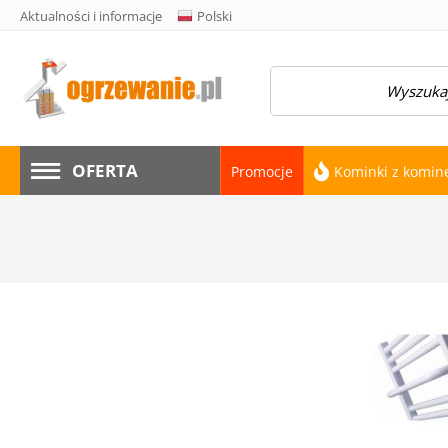
Aktualności i informacje
Polski
amknij menu
OFERTA
Promocje
Kominki z komi