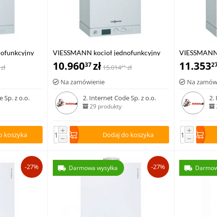
ofunkcyjny
VIESSMANN kocioł jednofunkcyjny
VIESSMANN 
9 kW
VITODENS 100-W 6,5-26 kW
10.960
zł
VITODENS 1
11.353
37
2
zł
15.014
zł
21
Na zamówienie
Na zamów
 Sp. z o.o.
2. Internet Code Sp. z o.o.
2.
29 produkty
+
+
o koszyka
Dodaj do koszyka
−
−
-27%
-27%
Darmowa wysyłka
Darmow