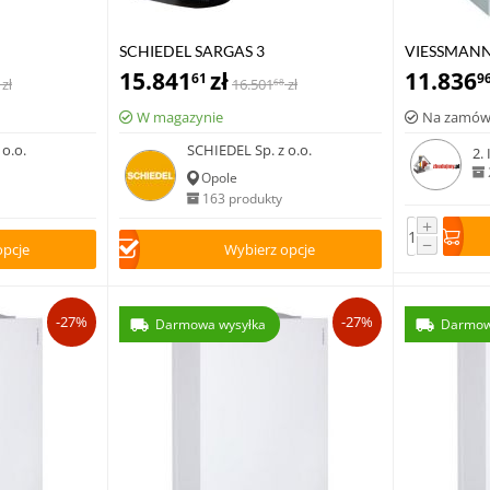
SCHIEDEL SARGAS 3
VIESSMANN 
15.841
zł
VITODENS 1
11.836
61
9
zł
16.501
zł
68
W magazynie
Na zamów
o.o.
SCHIEDEL Sp. z o.o.
2.
Opole
163 produkty
+
−
opcje
Wybierz opcje
-27%
-27%
Darmowa wysyłka
Darmow