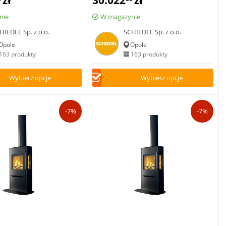
zł
30.022
zł
nie
W magazynie
HIEDEL Sp. z o.o.
SCHIEDEL Sp. z o.o.
Opole
Opole
163 produkty
163 produkty
Wybierz opcje
Wybierz opcje
-7%
-7%