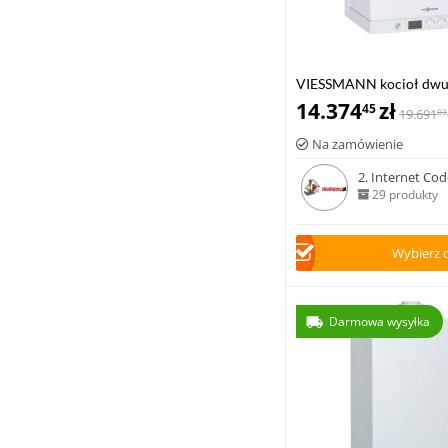
VIESSMANN kocioł dwu
VITODENS 111-W 6,5-19
14.374
zł
45
19.691
03
zasobnikiem c.w.u
Na zamówienie
2. Internet Code
29 produkty
Wybierz 
Darmowa wysyłka