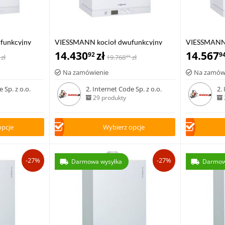
funkcyjny
VIESSMANN kocioł dwufunkcyjny
VIESSMANN 
,0 kW z
VITODENS 111-W 6,5-26,0 kW z
14.430
zł
VITODENS 1
14.567
92
9
zł
19.768
zł
39
zasobnikiem c.w.u
zasobnikiem
Na zamówienie
Na zamów
 Sp. z o.o.
2. Internet Code Sp. z o.o.
2.
29 produkty
opcje
Wybierz opcje
-27%
-27%
Darmowa wysyłka
Darmow