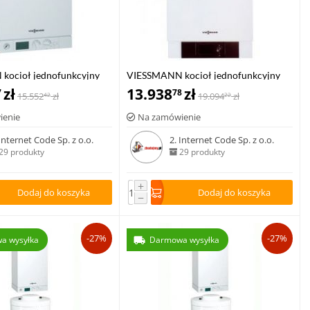
kocioł jednofunkcyjny
VIESSMANN kocioł jednofunkcyjny
00-W 8,8-35 kW
zł
VITODENS 200-W 1,9-13,0 kW z
13.938
zł
7
78
15.552
zł
19.094
zł
42
22
regulatorem stałotemperaturowym
ienie
Na zamówienie
Vitotronic 100, typ HC1B
 Internet Code Sp. z o.o.
2. Internet Code Sp. z o.o.
29 produkty
29 produkty
+
Dodaj do koszyka
Dodaj do koszyka
−
-27%
-27%
a wysyłka
Darmowa wysyłka