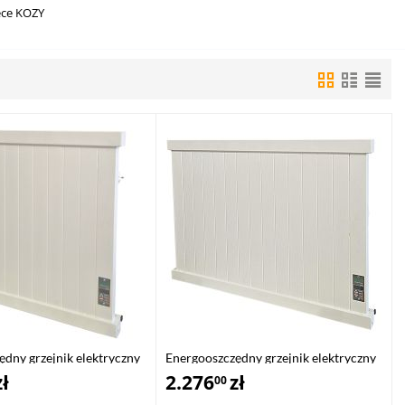
ece KOZY
dny grzejnik elektryczny
Energooszczędny grzejnik elektryczny
zł
EPG-700
2.276
zł
00