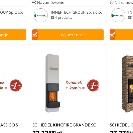
Na zamówienie
Na zamów
UP Sp. z o.o.
INNEFTECH GROUP Sp. z o.o.
IN
4 produkty
opcje
Wybierz opcje
ASSICO S
SCHIEDEL KINGFIRE GRANDE SC
SCHIEDEL K
01
9