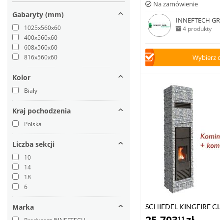
Na zamówienie
Gabaryty (mm)
INNEFTECH GRO
1025x560x60
4 produkty
400x560x60
608x560x60
816x560x60
Wybierz 
Kolor
Biały
Kraj pochodzenia
Polska
Liczba sekcji
10
14
18
6
Marka
SCHIEDEL KINGFIRE CL
11