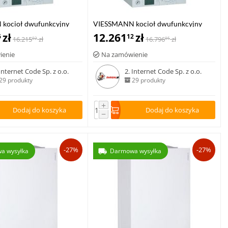
kocioł dwufunkcyjny
VIESSMANN kocioł dwufunkcyjny
00-W 6,5-26,0 kW
zł
VITODENS 100-W 8,8-35,0 kW
12.261
zł
6
12
16.215
zł
16.796
zł
02
05
ienie
Na zamówienie
 Internet Code Sp. z o.o.
2. Internet Code Sp. z o.o.
29 produkty
29 produkty
+
Dodaj do koszyka
Dodaj do koszyka
−
-27%
-27%
a wysyłka
Darmowa wysyłka