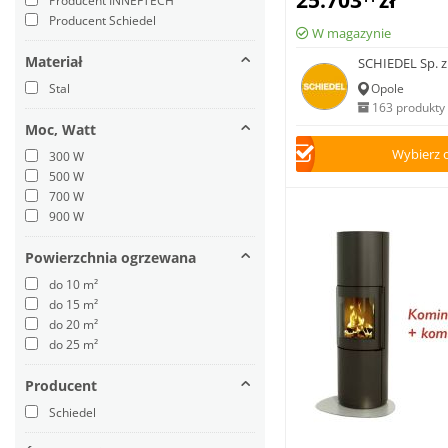
25.703
zł
Producent INNEFTECH
Producent Schiedel
W magazynie
Materiał
SCHIEDEL Sp. z 
Stal
Opole
163 produkty
Moc, Watt
Wybierz 
300 W
500 W
700 W
900 W
Powierzchnia ogrzewana
do 10 m²
do 15 m²
do 20 m²
do 25 m²
Producent
Schiedel