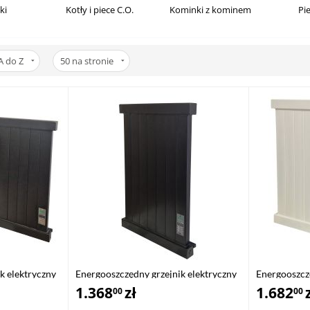
ki
Kotły i piece C.O.
Kominki z kominem
Pi
A do Z
50
na stronie
k elektryczny
Energooszczędny grzejnik elektryczny
Energooszczę
EPG-300
1.368
zł
EPG-500
1.682
00
00