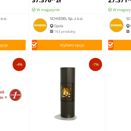
37.376
zł
27.371
W magazynie
W magazy
o.o.
SCHIEDEL Sp. z o.o.
SC
Opole
163 produkty
opcje
Wybierz opcje
-4%
-7%