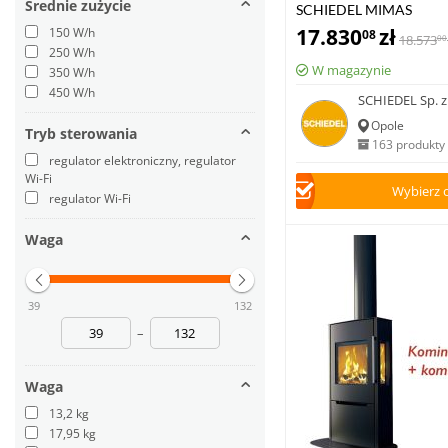
Średnie zużycie
SCHIEDEL MIMAS
17.830
zł
150 W/h
08
18.573
00
250 W/h
W magazynie
350 W/h
450 W/h
SCHIEDEL Sp. z 
Opole
Tryb sterowania
163 produkty
regulator elektroniczny, regulator
Wi-Fi
Wybierz 
regulator Wi-Fi
Waga
39
132
–
Waga
13,2 kg
17,95 kg