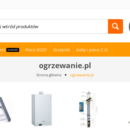
nem
Piece KOZY
Grzejniki
Kotły i piece C.O.
NOWOŚĆ
ogrzewanie.pl
Strona główna
ogrzewanie.pl