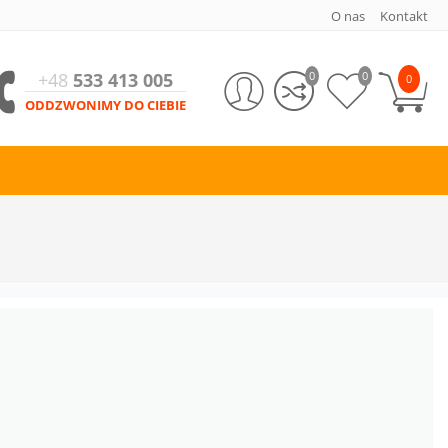
O nas
Kontakt
+48
533 413 005
0
0
0
ODDZWONIMY DO CIEBIE