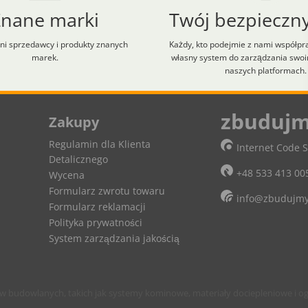
Znane marki
Twój bezpieczny
i sprzedawcy i produkty znanych
Każdy, kto podejmie z nami współpr
marek.
własny system do zarządzania swo
naszych platformach.
lt+H aby zobaczyć skróty klawiaturowe.
zbudujm
Zakupy
Regulamin dla Klienta
Internet Code S
Detalicznego
+48 533 413 00
Wycena
Formularz zwrotu towaru
info@zbudujmy
Formularz reklamacji
Polityka prywatności
System zarządzania jakością
budowlanych, takich jak systemy kominowe, materiały dociepleniowe i og