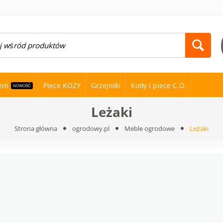
nem
Piece KOZY
Grzejniki
Kotły i piece C.O.
NOWOŚĆ
Leżaki
Strona główna
ogrodowy.pl
Meble ogrodowe
Leżaki