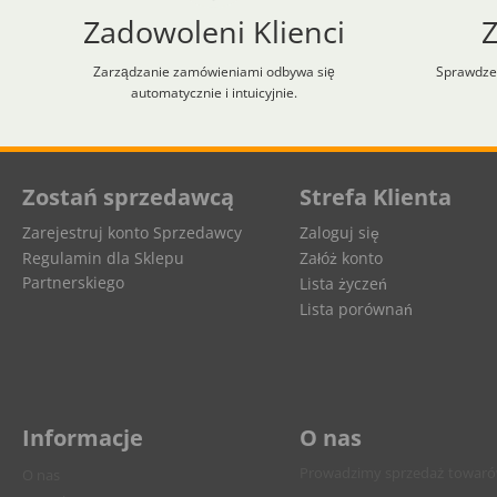
Zadowoleni Klienci
Zarządzanie zamówieniami odbywa się
Sprawdzen
automatycznie i intuicyjnie.
Aplikacja załadowana z zaawansowanymi funkcjami dostępności. Naciśnij A
Zostań sprzedawcą
Strefa Klienta
Zarejestruj konto Sprzedawcy
Zaloguj się
Regulamin dla Sklepu
Załóż konto
Partnerskiego
Lista życzeń
Lista porównań
Informacje
O nas
Prowadzimy sprzedaż towarów 
O nas