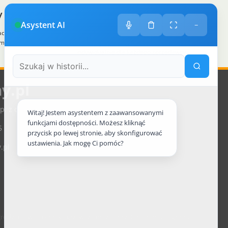
 sklep
Zróżnicowane towary
Asystent AI
−
acę, otrzymuje
Prezentacja towarów jest dopasowana do
im sklepem na
odpowiednich kategorii przypisanych
indywidualnie dla każdego sprzedawcy.
y.pl
p. z o.o., ul. św. Rocha 4a, 35-330 Rzeszów, Polska
Witaj! Jestem asystentem z zaawansowanymi
funkcjami dostępności. Możesz kliknąć
5
przycisk po lewej stronie, aby skonfigurować
ustawienia. Jak mogę Ci pomóc?
.pl
rodzeniowe, technika grzewcza oraz osprzęt do domu i ogrodu.