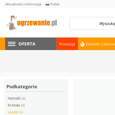
Aktualności i informacje
Polski
amknij menu
OFERTA
Promocje
Kominki z komi
Podkategorie
Hamaki
(0)
Krzesła
(0)
Leżaki
(0)