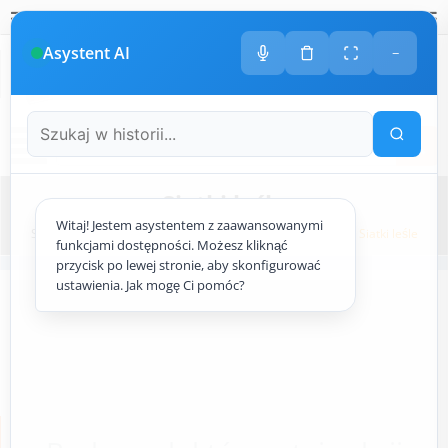
Polski
amknij
amknij menu
amknij menu
amknij menu
Menu
Otwór
Asystent AI
−
+48
533 413 005
ODDZWONIMY DO CIEBIE
Menu
Siatki leśle
Witaj! Jestem asystentem z zaawansowanymi
Strona główna
ogrodzenie.pl
Siatki ogrodzeniowe
Siatki leśle
funkcjami dostępności. Możesz kliknąć
przycisk po lewej stronie, aby skonfigurować
ustawienia. Jak mogę Ci pomóc?