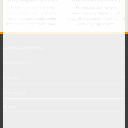
Każdy, kto podejmie z nami
Prezentacja towarów jest
współpracę, otrzymuje własny
dopasowana do odpowiednich
system do zarządzania swoim
kategorii przypisanych indywidualnie
sklepem na naszych platformach.
dla każdego sprzedawcy.
Aplikacja załadowana z zaawansowanymi funkcjami dostępności. Naciśnij A
Zostań sprzedawcą
Strefa Klienta
Zakupy
Informacje
O nas
Prowadzimy sprzedaż towarów budowlanych, takich jak systemy
kominowe, materiały dociepleniowe i ogrodzeniowe, technika grzewcza