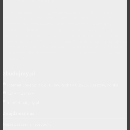
oraz osprzęt do domu i ogrodu.
Towary te sprzedajemy w systemie bezpośrednich dostaw od
producentów i dystrybutorów. Dysponując specjalistyczną kadrą
informatyczną, stworzyliśmy oprogramowanie naszych pasaży
uruchamiając je na unikalnych adresach internetowych w Polsce.
Zatrudniamy profesjonalnie wykształconych handlowców z ogromnym
doświadczeniem w branży budowlanej. Pozwoliło to nam na nawiązanie
bezpośrednich kontaktów z największymi producentami w Polsce oraz
profesjonalne doradztwo przy sprzedaży na poszczególnych pasażach
branżowych.
zbudujmy.pl
Internet Code Sp. z o.o., ul. św. Rocha 4a, 35-330 Rzeszów, Polska
+48 533 413 005
info@zbudujmy.pl
Znajdziesz nas
Nasze pasaże na Facebooku