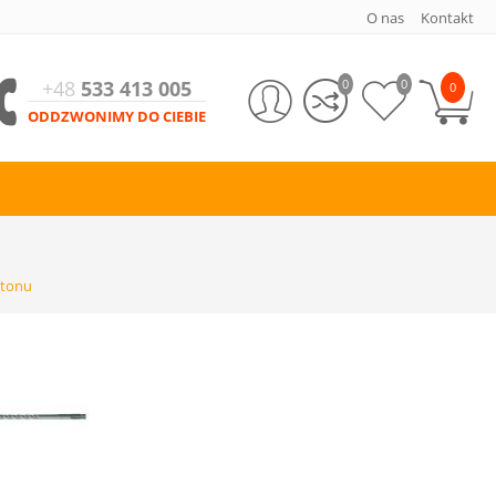
O nas
Kontakt
+48
533 413 005
0
0
0
ODDZWONIMY DO CIEBIE
etonu