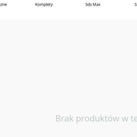
czne
Komplety
Sds Max
S
Brak produktów w tej