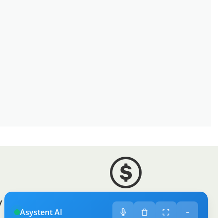
 sklep
Zróżnicowane towary
Asystent AI
−