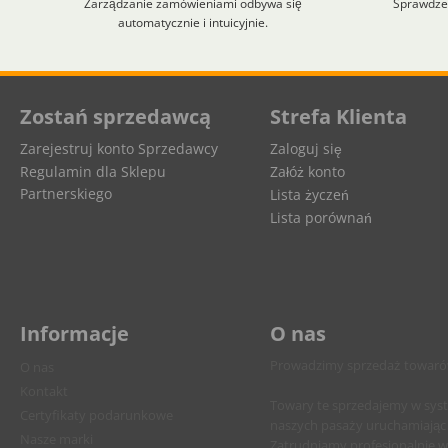
Zarządzanie zamówieniami odbywa się
Sprawdzen
automatycznie i intuicyjnie.
Aplikacja załadowana z zaawansowanymi funkcjami dostępności. Naciśnij A
Zostań sprzedawcą
Strefa Klienta
Zarejestruj konto Sprzedawcy
Zaloguj się
Regulamin dla Sklepu
Załóż konto
Partnerskiego
Lista życzeń
Lista porównań
Informacje
O nas
Prowadzimy sprzedaż towarów 
O nas
Kontakt
Towary te sprzedajemy w sys
Certyfikaty podarunkowe
naszych pasaży uruchamiając 
Nasze marki
Zatrudniamy profesjonalnie 