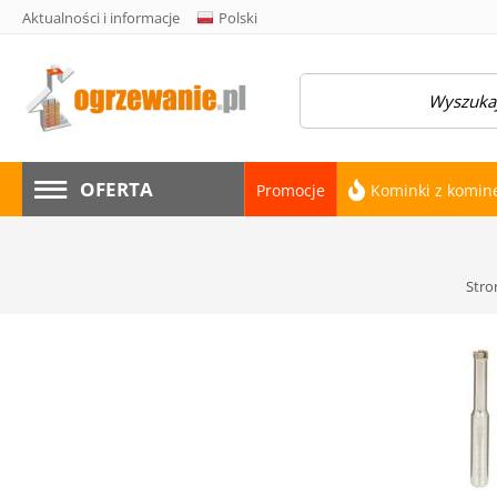
Aktualności i informacje
Polski
amknij menu
OFERTA
Promocje
Kominki z komi
Stro