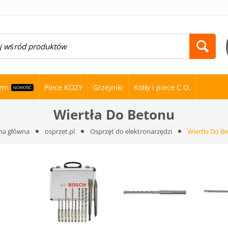
nem
Piece KOZY
Grzejniki
Kotły i piece C.O.
NOWOŚĆ
Wiertła Do Betonu
na główna
osprzet.pl
Osprzęt do elektronarzędzi
Wiertła Do B