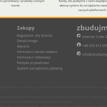
i sprzedawcy i produkty znanych
Każdy, kto podejmie z nami współpr
marek.
własny system do zarządzania swo
naszych platformach.
lt+H aby zobaczyć skróty klawiaturowe.
zbudujm
Zakupy
Regulamin dla Klienta
Internet Code S
Detalicznego
+48 533 413 00
Wycena
Formularz zwrotu towaru
info@zbudujmy
Formularz reklamacji
Polityka prywatności
System zarządzania jakością
budowlanych, takich jak systemy kominowe, materiały dociepleniowe i og
temie bezpośrednich dostaw od producentów i dystrybutorów. Dysponując 
je na unikalnych adresach internetowych w Polsce.
wykształconych handlowców z ogromnym doświadczeniem w branży budowla