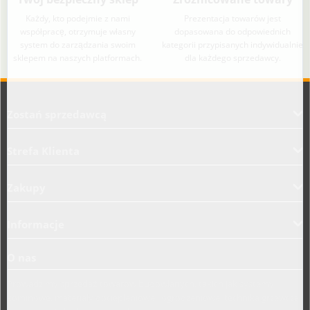
Każdy, kto podejmie z nami
Prezentacja towarów jest
współpracę, otrzymuje własny
dopasowana do odpowiednich
system do zarządzania swoim
kategorii przypisanych indywidualnie
sklepem na naszych platformach.
dla każdego sprzedawcy.
Aplikacja załadowana z zaawansowanymi funkcjami dostępności. Naciśnij A
Zostań sprzedawcą
Strefa Klienta
Zakupy
Informacje
O nas
Prowadzimy sprzedaż towarów budowlanych, takich jak systemy
kominowe, materiały dociepleniowe i ogrodzeniowe, technika grzewcza