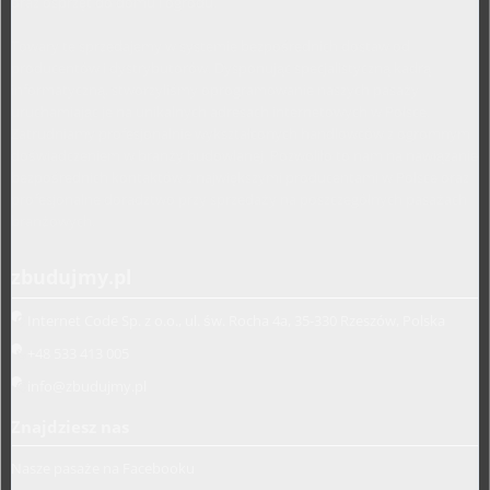
oraz osprzęt do domu i ogrodu.
Towary te sprzedajemy w systemie bezpośrednich dostaw od
producentów i dystrybutorów. Dysponując specjalistyczną kadrą
informatyczną, stworzyliśmy oprogramowanie naszych pasaży
uruchamiając je na unikalnych adresach internetowych w Polsce.
Zatrudniamy profesjonalnie wykształconych handlowców z ogromnym
doświadczeniem w branży budowlanej. Pozwoliło to nam na nawiązanie
bezpośrednich kontaktów z największymi producentami w Polsce oraz
profesjonalne doradztwo przy sprzedaży na poszczególnych pasażach
branżowych.
zbudujmy.pl
Internet Code Sp. z o.o., ul. św. Rocha 4a, 35-330 Rzeszów, Polska
+48 533 413 005
info@zbudujmy.pl
Znajdziesz nas
Nasze pasaże na Facebooku