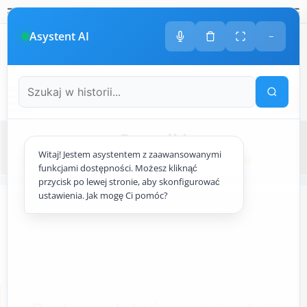
Polski
amknij
amknij menu
amknij menu
amknij menu
Menu
Otwór
Asystent AI
−
+48
533 413 005
ODDZWONIMY DO CIEBIE
Menu
Rozpałki
Witaj! Jestem asystentem z zaawansowanymi
Strona główna
ogrodowy.pl
Grile
Rozpałki
funkcjami dostępności. Możesz kliknąć
przycisk po lewej stronie, aby skonfigurować
ustawienia. Jak mogę Ci pomóc?